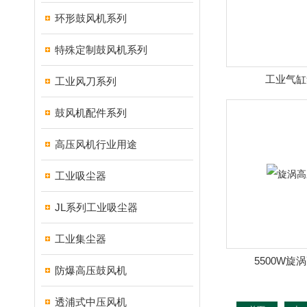
环形鼓风机系列
特殊定制鼓风机系列
​工业气
工业风刀系列
鼓风机配件系列
高压风机行业用途
工业吸尘器
JL系列工业吸尘器
工业集尘器
5500W旋
防爆高压鼓风机
透浦式中压风机