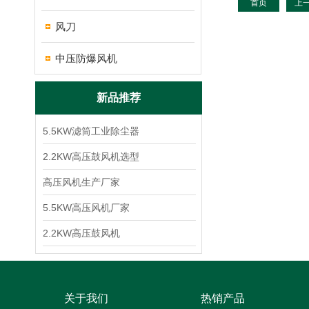
首页
上
风刀
中压防爆风机
新品推荐
5.5KW滤筒工业除尘器
2.2KW高压鼓风机选型
高压风机生产厂家
5.5KW高压风机厂家
2.2KW高压鼓风机
关于我们
热销产品