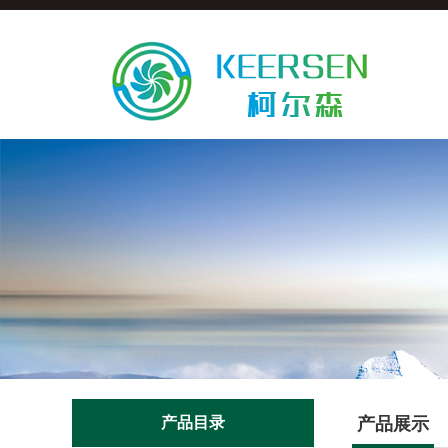
产品目录
产品展示