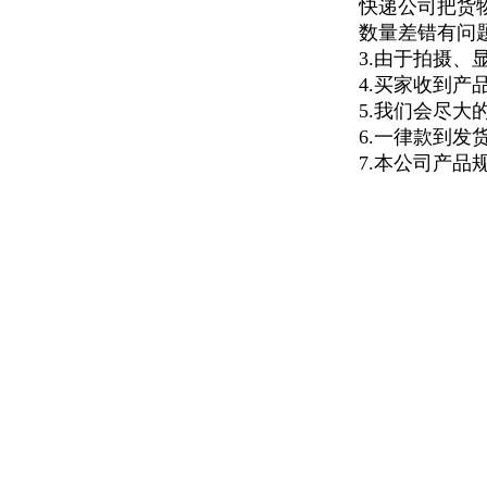
快递公司把货
数量差错有问
3.由于拍摄
4.买家收到产
5.我们会尽大
6.一律款到
7.本公司产