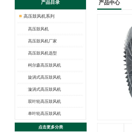
产品目录
产品中心
高压鼓风机系列
高压鼓风机
高压鼓风机厂家
高压鼓风机选型
柯尔森高压鼓风机
旋涡式高压鼓风机
漩涡式高压鼓风机
双叶轮高压鼓风机
单叶轮高压鼓风机
点击更多分类