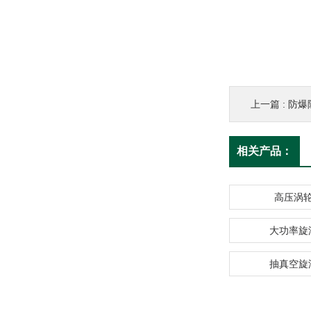
上一篇 :
防爆
相关产品：
高压涡
大功率旋
抽真空旋