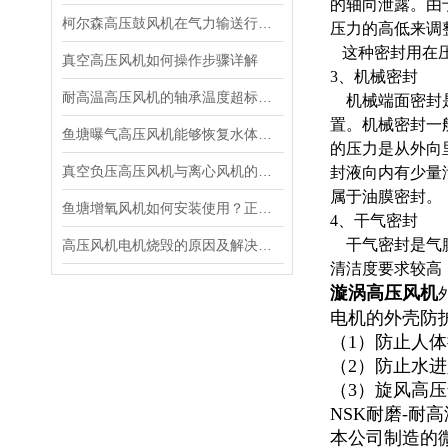
的轴向泄露。由
柯尔森高压鼓风机在气力输送行业的应用
压力的高低来调
这种密封用在压
真空高压风机如何操作步骤详解
3、机械密封
耐高温高压风机的轴承温度超标，温度偏高可能是哪些原因引起的
机械端面密封是
置。机械密封一
鱼塘曝气高压风机能够恢复水体实现自我净化的功能
的压力是从外向
真空负压高压风机与离心风机的主要区别
封液向内有少量
属于油膜密封。
鱼塘增氧风机如何安装使用？正确的方法在这
4、干气密封
干气密封是气膜
高压风机电机烧毁的原因及解决方法
清洁度要求较高
漩涡高压风机
电机的外壳防
（1）防止人
（2）防止水
（3）旋风高
NSK耐磨-耐
本公司制造的