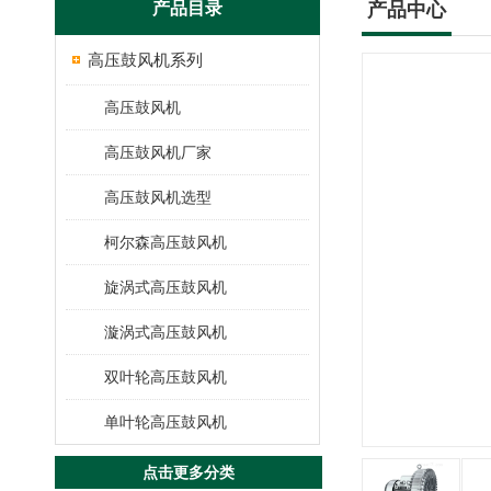
产品目录
产品中心
高压鼓风机系列
高压鼓风机
高压鼓风机厂家
高压鼓风机选型
柯尔森高压鼓风机
旋涡式高压鼓风机
漩涡式高压鼓风机
双叶轮高压鼓风机
单叶轮高压鼓风机
点击更多分类