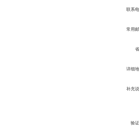
联系
常用
详细
补充
验