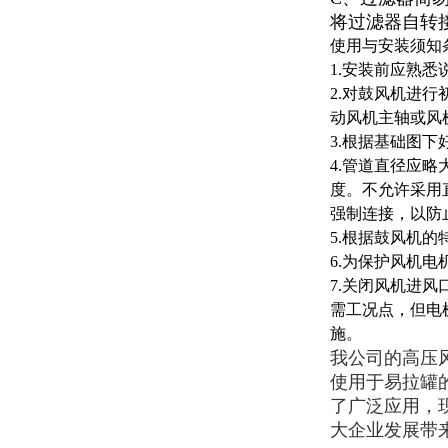
将过滤器自转
使用与安装须知
1.安装前应熟
2.对鼓风机进
动风机主轴或风
3.根据基础图
4.管道直径应略
度。不允许采用
强制连接，以防
5.根据鼓风机
6.为保护风机
7.关闭风机进
需工况点，但电
施。
我公司的高压
使用于易拉罐
了广泛应用，
大企业发展带