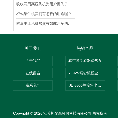
吸吹两用高压风机为用户提供了可靠的服务
柜式集尘机其拥有怎样的用途呢？
防爆中压风机居然有如此之多的功能
关于我们
热销产品
关于我们
真空吸尘旋涡式气泵
在线留言
7.5KW喷砂机粉尘吸尘器
联系我们
JL-5500焊接粉尘吸尘器
Copyright © 2026 江苏柯尔森环保科技有限公司 版权所有