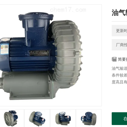
油气
更新时间
厂商
简要
油气输
条件较
度高且