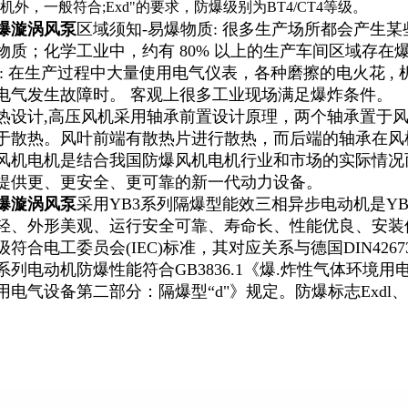
外，一般符合;Exd"的要求，防爆级别为BT4/CT4等级。
爆漩涡风泵
区域须知-易爆物质: 很多生产场所都会产生
物质；化学工业中，约有 80% 以上的生产车间区域存在爆
 : 在生产过程中大量使用电气仪表，各种磨擦的电火花 
电气发生故障时。 客观上很多工业现场满足爆炸条件。
热设计,高压风机采用轴承前置设计原理，两个轴承置于
于散热。风叶前端有散热片进行散热，而后端的轴承在风
风机电机是结合我国防爆风机电机行业和市场的实际情况
提供更、更安全、更可靠的新一代动力设备。
爆漩涡风泵
采用YB3系列隔爆型能效三相异步电动机是Y
轻、外形美观、运行安全可靠、寿命长、性能优良、安装
符合电工委员会(IEC)标准，其对应关系与德国DIN42
列电动机防爆性能符合GB3836.1《爆.炸性气体环境用电
电气设备第二部分：隔爆型“d"》规定。防爆标志Exdl、E