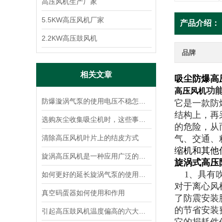
高压风机生产厂家
5.5KW高压风机厂家
产品介绍：
2.2KW高压鼓风机
品牌
相关文章
吸尘防爆高
功
高压风机
防爆漩涡气泵的使用电压不稳怎么办？
它是一款防
结构上，再
选购灰尘收集吸尘机时，这些事项你注意了吗？
的危险，从
清除高压风机叶片上的结皮方式
气、交通、
缩机和其他
旋涡高压风机是一种应用广泛的吹气吸气两用的通用气源
旋涡式高压
1、具有吹
如何更好的延长旋涡气泵的使用寿命
对于离心风
真空码蛋器如何使用和作用
了防震安装
的节省安装
引起高压鼓风机温度偏高的六大原因