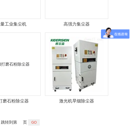
风量工业集尘机
高强力集尘器
打磨石粉除尘器
激光机旱烟除尘器
跳转到第
页