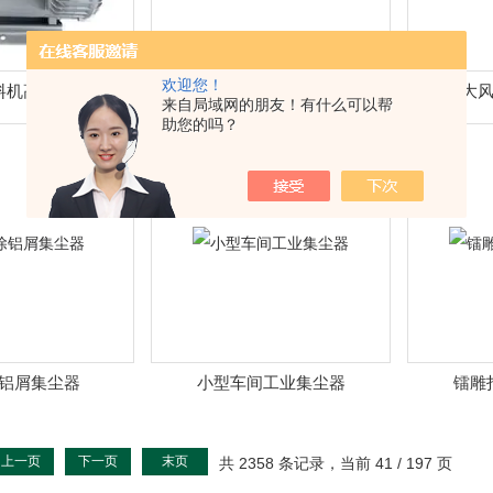
欢迎您！
料机高压风机
砂轮机打磨集尘器
大
来自局域网的朋友！有什么可以帮
助您的吗？
铝屑集尘器
小型车间工业集尘器
镭雕
上一页
下一页
末页
共 2358 条记录，当前 41 / 197 页