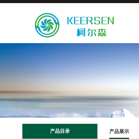
产品目录
产品展示