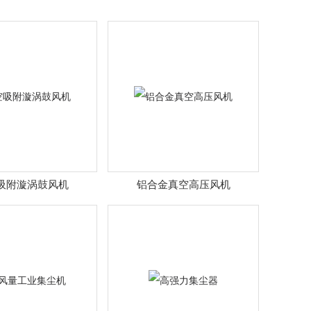
吸附漩涡鼓风机
铝合金真空高压风机