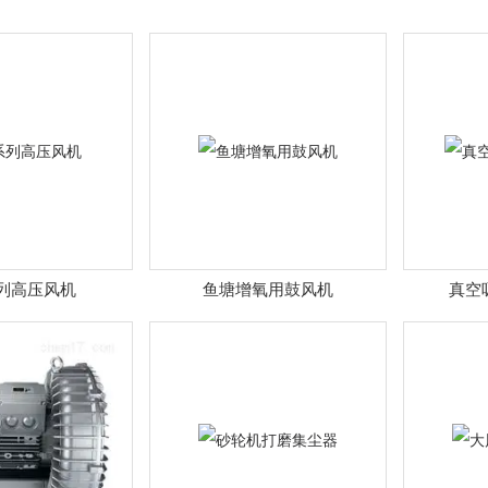
系列高压风机
鱼塘增氧用鼓风机
真空