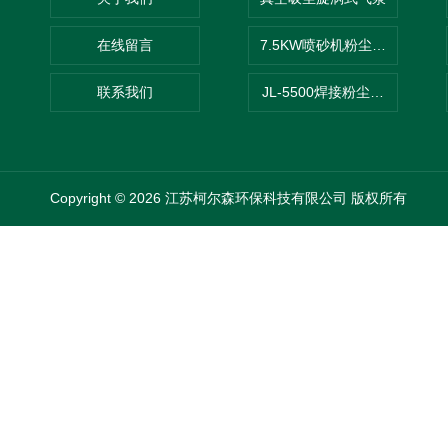
在线留言
7.5KW喷砂机粉尘吸尘器
联系我们
JL-5500焊接粉尘吸尘器
Copyright © 2026 江苏柯尔森环保科技有限公司 版权所有