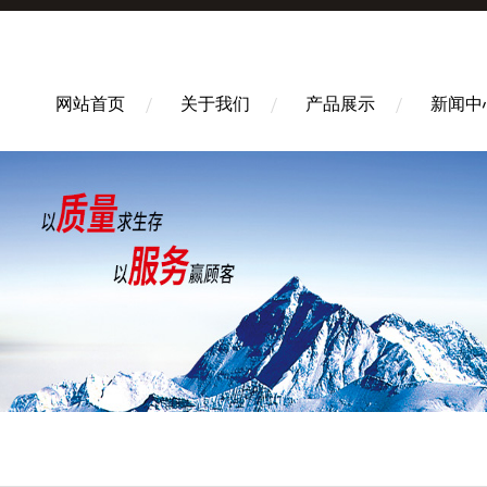
网站首页
关于我们
产品展示
新闻中