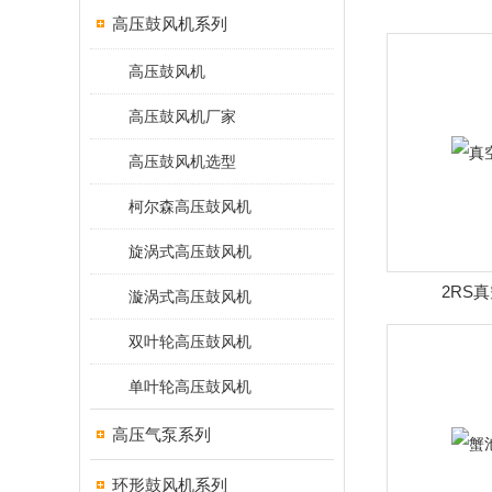
高压鼓风机系列
高压鼓风机
高压鼓风机厂家
高压鼓风机选型
柯尔森高压鼓风机
旋涡式高压鼓风机
2RS
漩涡式高压鼓风机
双叶轮高压鼓风机
单叶轮高压鼓风机
高压气泵系列
环形鼓风机系列