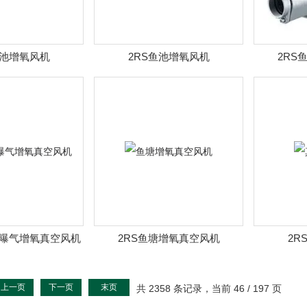
蟹池增氧风机
2RS鱼池增氧风机
2RS
殖曝气增氧真空风机
2RS鱼塘增氧真空风机
2R
上一页
下一页
末页
共 2358 条记录，当前 46 / 197 页