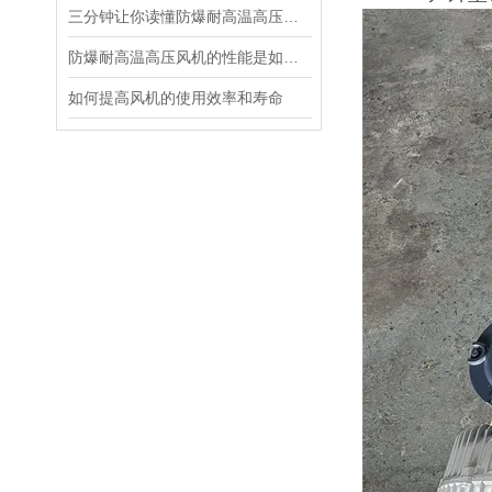
三分钟让你读懂防爆耐高温高压风机维护与保养
防爆耐高温高压风机的性能是如何体现出来的？
如何提高风机的使用效率和寿命