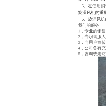
5、在使用消
旋涡风机的重
6、旋涡风机
我们的服务
1，专业的销售
2，专职售服
3，向用户宣
4，公司备有
5，咨询或走