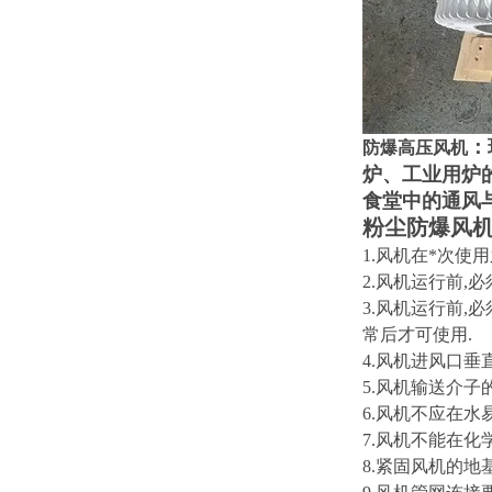
：
防爆高压风机
炉、工业用炉
食堂中的通风
粉尘防爆风
1.风机在*次
2.风机运行前,
3.风机运行前,
常后才可使用.
4.风机进风口垂
5.风机输送介子
6.风机不应在水
7.风机不能在化
8.紧固风机的地