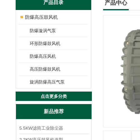
产品目录
产品中心
防爆高压鼓风机
防爆漩涡气泵
环形防爆鼓风机
防爆高压风机
高压防爆鼓风机
旋涡防爆高压气泵
点击更多分类
新品推荐
5.5KW滤筒工业除尘器
2.2KW高压鼓风机选型