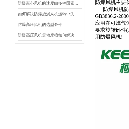
防爆风机
主要
防爆离心风机的速度由多种因素决定
防爆
风机防
如何解决防爆旋涡风机运转中失速的方法
GB3836.2
应用在可燃气
防爆高压风机的选型条件
要求旋转部件
防爆高压风机震动摩擦如何解决
用防爆风机!