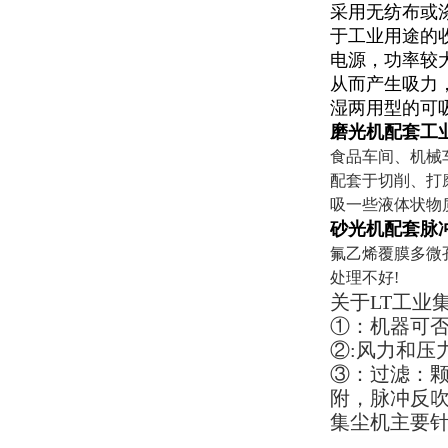
采用无纺布或
于工业用途的
电源，功率较大
从而产生吸力
湿两用型的可
磨光机配套工
食品车间、机械
配套于切削、打
吸一些液体状物
砂光机配套脉
氟乙烯覆膜多微
处理不好!
关于LT工业
①：机器可
②:风力和
③：过滤：
附，脉冲反
集尘机主要