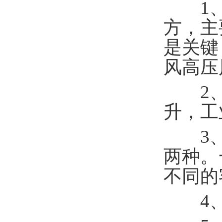
1、
方，主
是关键
风高压
2、集
升，工
3、
两种。
不同的
4、