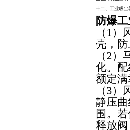
十二、工业吸尘
防爆工
（1）
壳，防
（2）
化。配
额定满
（3）
静压曲
围。若
释放阀