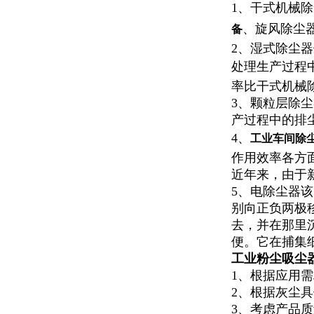
1、干式机械
、旋风除尘
备
2、湿式除尘
处理生产过程
率比干式机械
3、颗粒层除
产过程中的排
4、
工业车间除
作用效率各方
近年来，由于
5、电除尘器
别向正负两极
去，并在那里
便。它在捕集
工业粉尘吸尘
1、根据应用
2、根据灰尘
3、考虑产品