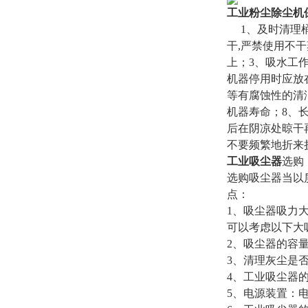
工业粉尘除尘机
1、及时清理桶
干,严禁使用不干
上；3、吸水工
机器停用时应放
等有腐蚀性的清
机器寿命；8、
后在阴凉处晾干
不要频繁地折来
工业吸尘器
选购
选购吸尘器当以
点：
1、吸尘器吸力
可以考虑以下大
2、吸尘器的容
3、清理灰尘是
4、工业吸尘器
5、电源装置：