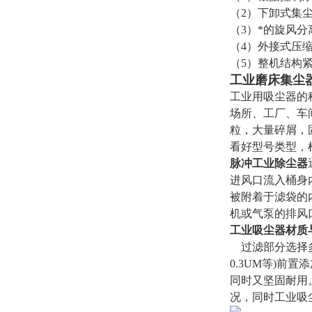
（2）下卸式集
（3）*的旋风
（4）外接式压缩
（5）整机结构
工业磨床集尘
工业用吸尘器的
场所、工厂、车
粒，大量碎屑，
看好型号类型，
脉冲工业除尘器
进风口流入桶身
被附着于滤袋的
机或气泵的排风
工业吸尘器材质
过滤部分选择多
0.3UM等)前
同时又坚固耐用
况，同时工业吸