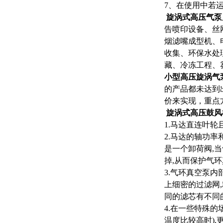
7、在使用中若
旋涡式高压气泵
告喷印设备、丝
烟滤嘴成型机、
收集、环保水处
藏、冷冻工程、
小型高压旋涡气
的产品都未达到
价来实现，重点
旋涡式高压鼓风
1.马达直连叶轮
2.马达的轴功率
是一个卸荷阀,
掉,从而保护气环
3.气环真空泵内
上细密的过滤网
同的滤芯有不同
4.在一些特殊的
温度比较高时),