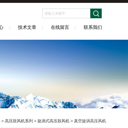
心
技术文章
在线留言
联系我们
心
>
高压鼓风机系列
>
旋涡式高压鼓风机
> 真空旋涡高压风机