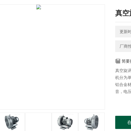
真空
更新时间
厂商
简要
真空旋
机分为
铝合金
音，电