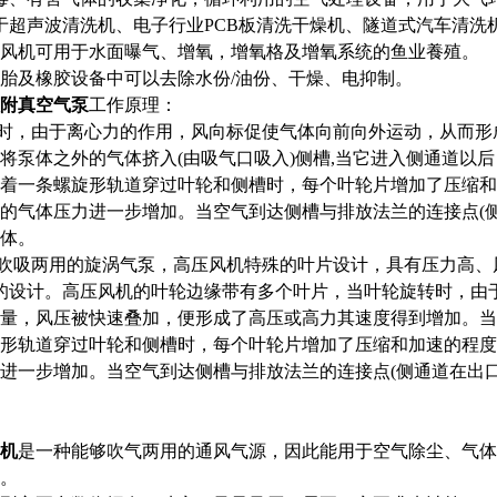
于超声波清洗机、电子行业PCB板清洗干燥机、隧道式汽车清
压风机可用于水面曝气、增氧，增氧格及增氧系统的鱼业養殖。
轮胎及橡胶设备中可以去除水份/油份、干燥、电抑制。
附真空气泵
工
作原理：
动时，由于离心力的作用，风向标促使气体向前向外运动，从而
将泵体之外的气体挤入(由吸气口吸入)侧槽,当它进入侧通道以
着一条螺旋形轨道穿过叶轮和侧槽时，每个叶轮片增加了压缩和
的气体压力进一步增加。当空气到达侧槽与排放法兰的连接点(
体。
是吹吸两用的旋涡气泵，高压风机特殊的叶片设计，具有压力高
的设计。高压风机的叶轮边缘带有多个叶片，当叶轮旋转时，由
量，风压被快速叠加，便形成了高压或高力其速度得到增加。当
形轨道穿过叶轮和侧槽时，每个叶轮片增加了压缩和加速的程度
进一步增加。当空气到达侧槽与排放法兰的连接点(侧通道在出
机
是一种能够吹气两用的通风气源，因此能用于空气除尘、气体
。