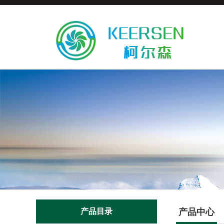
产品目录
产品中心