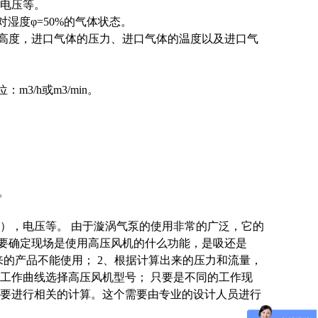
电压等。
相对湿度φ=50%的气体状态。
高度，进口气体的压力、进口气体的温度以及进口气
/h或m3/min。
。
），电压等。 由于漩涡气泵的使用非常的广泛，它的
需要确定现场是使用高压风机的什么功能，是吸还是
的产品不能使用； 2、根据计算出来的压力和流量，
工作曲线选择高压风机型号； 只要是不同的工作现
要进行相关的计算。这个需要由专业的设计人员进行