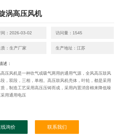
旋涡高压风机
：2026-03-02
访问量：1545
性质：生产厂家
生产地址：江苏
描述：
涡高压风机是一种吹气或吸气两用的通用气源，全风高压鼓风
单段，双段，三相，单相。高压鼓风机壳体，叶轮，都是采用
材质，制造工艺采用高压压铸而成，采用内置消音棉来降低噪
压采用通用电压
在线询价
联系我们