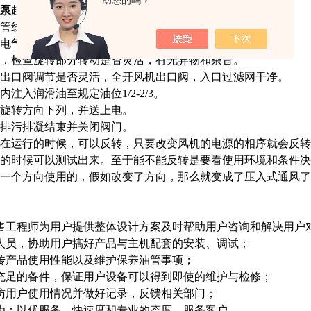
助您的吗？
泵
起动前的准备工作:
出管线安装是否符合要求，有无异物。
关电气、仪表是否符合要求，接地线、联轴器防护罩已安装。
车，检查旋转部分转动是否灵活，有无异物和杂音。
机出口阀调节是否灵活，全开风机出口阀，入口过滤网干净。
内注入润滑油至规定油位1/2-2/3。
机旋转方向下列，并送上电。
体排污排凝结束并关闭阀门。
在运行的时候，可以反转，只要改变风机的电源的相序就会反转
的时候可以测试出来。至于能不能反转是要看使用环境和条件决
一个方向使用的，假如改变了方向，那么就变成了压入式通风了
售工程师为用户提供整体设计方案及时帮助用户咨询和解决用户
人员，协助用户搞好产品与主机配套的安装、调试；
传产品使用性能以及维护保养油管事项；
充足的备件，保证用户设备可以得到即使的维护与检修；
访用户使用情况并做好记录，反馈相关部门；
为：以优服务、快速度和专业的态度，服务客户。