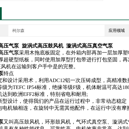
柯尔森
应用领域
高压气泵 旋涡式高压鼓风机 漩涡式高压真空气泵
高压气泵
采用木拖底板固定，在外箱内部再加一层加厚塑
厚超硬型纸板，同时使用加厚型打包带进行打包坚固，再
证风机在运输到客户手中是的完整。
泵
特点
研究和设计采用术，利用ADC12铝一次压铸成型，高精准
等级为TEFC IP54标准，绝缘等级F级，机体耐温可高达18
机达到欧洲EFF2标准，特别省电和耐用;
置新型设计，使得我们的产品在运行过程中，非常动态稳定
接与电机轴相连，在旋转中无需其他配件，在运行中没有摩
泵
又叫高压鼓风机，环形鼓风机，气环式真空泵、漩涡式
机具有各种性能优良，可靠性高，电机效率非常高，达到