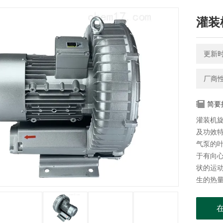
灌装
更新时间
厂商
简要
灌装机
及功效
气泵的
于有向
状的运
生的热