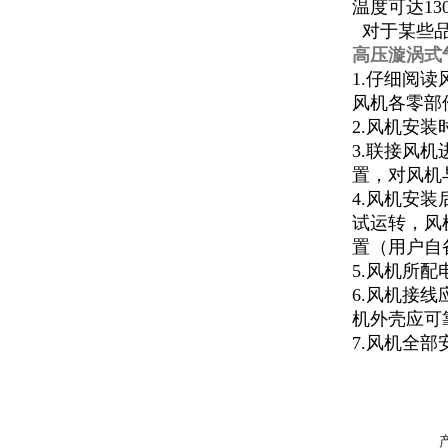
温度可达13
对于某些品
高压漩涡式
1.仔细阅
风机各零部
2.风机安
3.联接风
置，对风机
4.风机安
试运转，风
置（用户自
5.风机所
6.风机接
机外壳应可
7.风机全