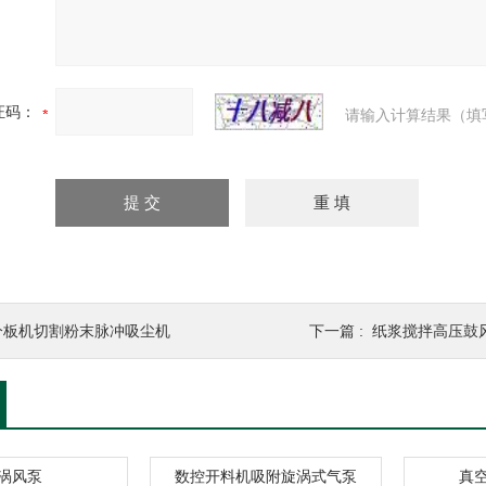
证码：
请输入计算结果（填
分板机切割粉末脉冲吸尘机
下一篇 :
纸浆搅拌高压鼓
涡风泵
数控开料机吸附旋涡式气泵
真