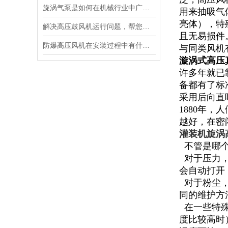
旋涡气泵是如何在机械行业中广泛运用
用来抽吸气
亮体），特
解决高压鼓风机运行问题，帮您消除烦恼
且无易损件
防爆高压风机在安装过程中有什么需要注意的呢
与同类风机
漩涡式高压
许多年就已
备都有了标
采用后向直
1880年
越好，在密
灌装机旋涡
不管是哪个
对于压力，
会自动打开
对于粉尘，
同的维护方
在一些特殊
度比较高时