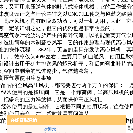
体，又可用来压送气体的叶片式流体机械，它的工作部分
殊改良设计之率叶轮并辅之以CNC加工使之与风鼓之缝
。高压风机才具有吹吸双功效，可以一机两用，因此，它
有一定的详细之处，但它的优势也是非常明显的，
真空气泵
叶轮旋转所产生的循环气流，以的能量离开气泵
制造出简单的木制砻谷风车，它的作用原理与现代离心风
准的操作流程，1862年，英国的圭贝尔发明离心风机，
叶片，效率仅为40%左右，主要用于矿山通风。使用且
，人们设计出用于矿井排送风的蜗形机壳，和后向弯曲叶片
闭空间中剩余的气体越少，气体越淡薄，
高压气泵
使用注意事项
品牌的全风高压风机，都需要进行两个方面的保护：一
经常使用的是释压阀，它是一个卸荷阀，当高压风机的
，把多余的压力释放掉，从而保护高压风机。
经常使用的是过滤器。它根据不同的使用现场，往往使
法和使用寿命，在订货时就需要问清楚。
的场合，还需要进行特殊的保护：比如说在密封环境中
），更要注意通风散热，或者选择允许进风温度较高的高
欢迎您！