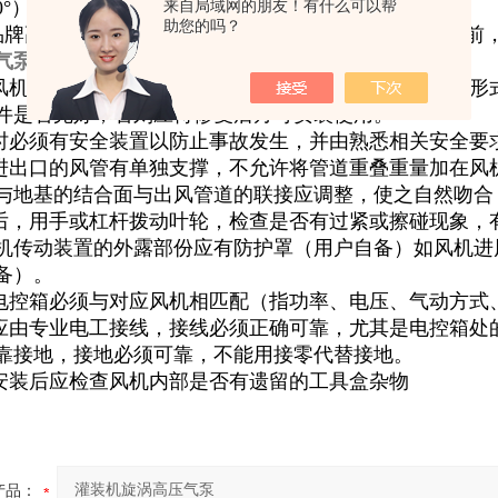
0°）；
来自局域网的朋友！有什么可以帮
助您的吗？
牌高压风机，可能还会有自己的使用建议，在购买之前
气泵
使用前需了解：
读风机使用说明书及产品样本，熟悉和了解风机的规格、
件是否完好，否则应待修复后方可安装使用。
装时必须有安全装置以防止事故发生，并由熟悉相关安全要
机进出口的风管有单独支撑，不允许将管道重叠重量加在
与地基的结合面与出风管道的联接应调整，使之自然吻合
装后，用手或杠杆拨动叶轮，检查是否有过紧或擦碰现象
机传动装置的外露部份应有防护罩（用户自备）如风机进
备）。
配电控箱必须与对应风机相匹配（指功率、电压、气动方式
线应由专业电工接线，接线必须正确可靠，尤其是电控箱
靠接地，接地必须可靠，不能用接零代替接地。
部安装后应检查风机内部是否有遗留的工具盒杂物
产品：