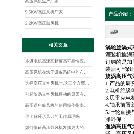
高压风机生产厂家
5.5KW高压风机厂家
产品介绍：
2.2KW高压鼓风机
品牌
相关文章
涡轮旋涡式
灌装机旋涡
步进电机高速高精度高可靠性应用解决方案
订购的是加
装后可*保
高压风机在烘干设备系统中的布置形式及其特点
旋涡高压气
1.产品的
选择高压真空风机时,这三个方面你考虑了吗?
2.电机绝缘
引起旋涡真空风机振动的原因有哪些,如何解决?
3.贝雷克电
4.轴承前
高压送料鼓风机的使用操作指南和应用基本参数的介绍
5.叶轮直
你了解环形风刀的工作原理吗
净环保；
漩涡高压气
如何保证高压鼓风机发挥更大的效用
泛，高压风