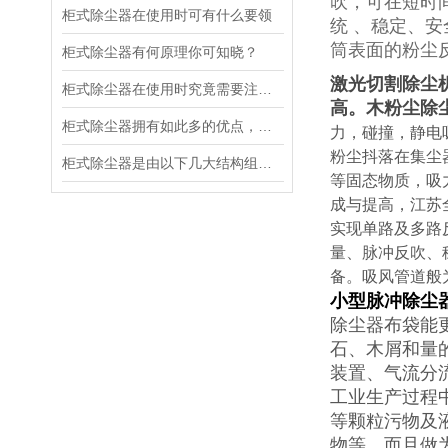
吹，可在短时
柜式除尘器在使用时可有什么要领
统 、稳定、
筒表面的粉尘
柜式除尘器有何原理你可知晓？
激光切割除尘
柜式除尘器在使用时究竟需要注意什么?
高。木粉尘除
柜式除尘器拥有如此多的优点，你竟然不知？
力，碰撞，静电
粉尘抖落在集尘
柜式除尘器是由以下几大结构组成的
等固态物质，吸
成与提高，江苏
实现单路及多路
量、脉冲反吹、
备。吸风管道般
小型脉冲除尘
除尘器布袋能
石、木屑和量
装置、气流分
工业生产过程
等颗粒污物及
物等，而且做