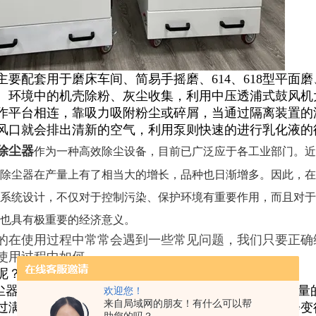
主要配套用于磨床车间、简易手摇磨、614、618型平面
。环境中的机壳除粉、灰尘收集，利用中压透浦式鼓风机
作平台相连，靠吸力吸附粉尘或碎屑，当通过隔离装置的
风口就会排出清新的空气，利用泵则快速的进行乳化液的
除尘器
作为一种高效除尘设备，目前已广泛应于各工业部门。近
除尘器在产量上有了相当大的增长，品种也日渐增多。因此，在
系统设计，不仅对于控制污染、保护环境有重要作用，而且对于
也具有极重要的经济意义。
的在使用过程中常常会遇到一些常见问题，我们只要正确
使用过程中如何
呢？下面我们就来介绍一下这一方面的内容。
尘器在使用过程中一定要做到专人管理，根据收集粉尘量
欢迎您！
来自局域网的朋友！有什么可以帮
过满，降低除尘效果。采用巨石牌滤筒除尘器，卸料会变