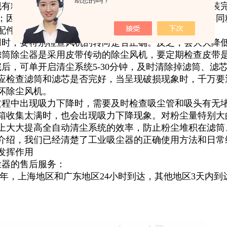
助您的吗？
现有粉尘从出风口吹出，一定要检查滤筒、滤芯是否安装
；因为只有原厂家才能保证系统所需的过滤面积以及不同
配件或降低除尘效率。
用时，要特别检查风机的转向是否正确。反之，会大大降
滤筒除尘器是采用皮带传动的除尘风机，要定期检查皮带
完后，可单开启清尘系统5-30分钟，及时清除掉滤筒、
应检查滤筒和滤芯是否完好，当呈现破损现象时，千万要
坏除尘风机。
过程中出现吸力下降时，需要及时检查吸尘管和吸头有无
箱收集太满时，也会出现吸力下降现象。对粉尘量特别大
上大大提高全自动清尘系统的效率，防止粉尘堆积在滤筒
介绍，我们已经清楚了工业吸尘器的正确使用方法和日常
发挥作用
尘器的售后服务：
年，上海地区和广东地区24小时到达，其他地区3天内