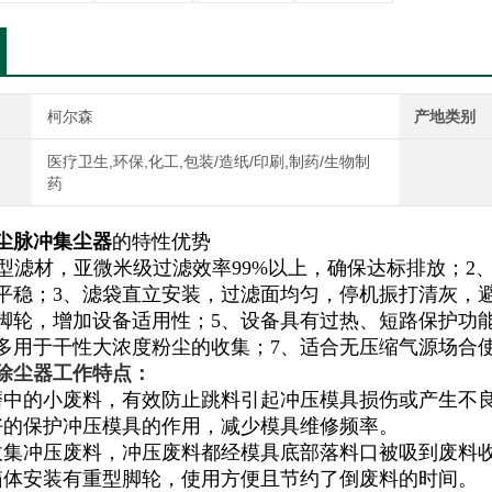
柯尔森
产地类别
医疗卫生,环保,化工,包装/造纸/印刷,制药/生物制
药
尘脉冲集尘器
的特性优势
型滤材，亚微米级过滤效率99%以上，确保达标排放；2
平稳；3、滤袋直立安装，过滤面均匀，停机振打清灰，
脚轮，增加设备适用性；5、设备具有过热、短路保护功
多用于干性大浓度粉尘的收集；7、适合无压缩气源场合
除尘器工作特点：
磨中的小废料，有效防止跳料引起冲压模具损伤或产生不
好的保护冲压模具的作用，减少模具维修频率。
收集冲压废料，冲压废料都经模具底部落料口被吸到废料
箱体安装有重型脚轮，使用方便且节约了倒废料的时间。