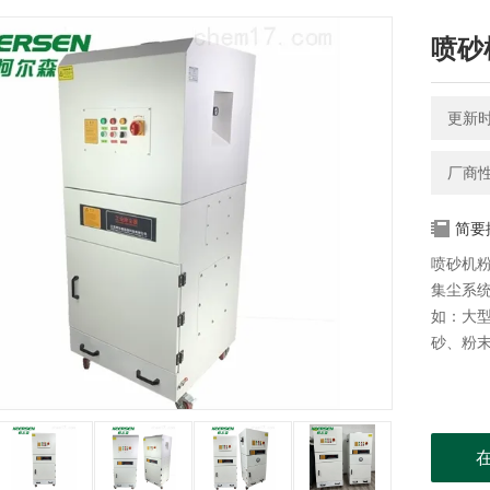
喷砂
更新时间
厂商
简要
喷砂机
集尘系
如：大
砂、粉