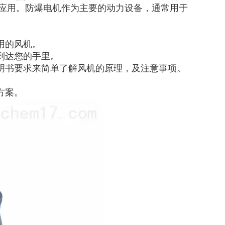
应用。防爆电机作为主要的动力设备，通常用于
用的风机。
到达您的手里。
说明书要求来简单了解风机的原理，及注意事项。
方案。