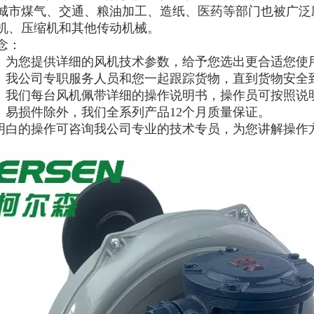
城市煤气、交通、粮油加工、造纸、医药等部门也被广泛
机、压缩机和其他传动机械。
念：
务：为您提供详细的风机技术参数，给予您选出更合适您使
务：我公司专职服务人员和您一起跟踪货物，直到货物安全
务：我们每台风机佩带详细的操作说明书，操作员可按照
证：易损件除外，我们全系列产品12个月质量保证。
不明白的操作可咨询我公司专业的技术专员，为您讲解操作