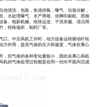
自动清洗，包装，鱼池供氧，曝气，垃圾分解，
机、水处理曝气、水产养殖、丝网印刷机、照相
设备、电影机械、纸张运送、干洗衣服、清洁用
竹，特殊场所，制药厂等。
气口。中压风机工作时，动力设备运转驱动叶轮
动力作用，提高气体的压力和速度，气体在离心
升，但气体的各种变化量较小，因此在离心风机
风机的气体处理过程都是在同一径向平面内完成