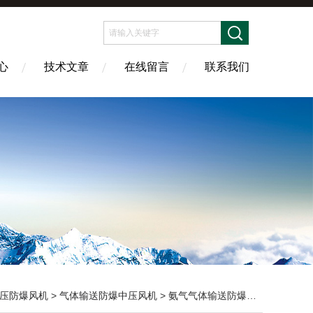
心
技术文章
在线留言
联系我们
压防爆风机
>
气体输送防爆中压风机
> 氨气气体输送防爆风机