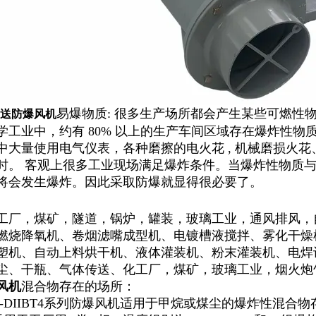
易爆物质: 很多生产场所都会产生某些可燃性
输送防爆风机
学工业中，约有 80% 以上的生产车间区域存在爆炸性物质
中大量使用电气仪表，各种磨擦的电火花 , 机械磨损火
时。 客观上很多工业现场满足爆炸条件。当爆炸性物质
将会发生爆炸。因此采取防爆就显得很必要了。
工厂，煤矿，隧道，锅炉，罐装，玻璃工业，通风排风，
燃烧降氧机、卷烟滤嘴成型机、电镀槽液搅拌、雾化干燥
塑机、自动上料烘干机、液体灌装机、粉末灌装机、电焊
尘、干瓶、气体传送、化工厂，煤矿，玻璃工业，烟火炮
风机
混合物存在的场所：
ICT4--DIIBT4系列防爆风机适用于甲烷或煤尘的爆炸性