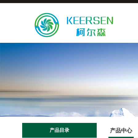
产品目录
产品中心