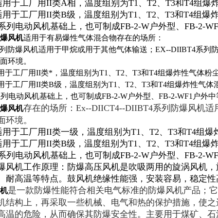
CT4适用于工厂用II类A相，温度组别为T1、T2、T3和T
BT4适用于工厂用II类B级，温度组别为T1、T2、T3和T4
础系列电动风机基础上，也可制成FB-2-W户外型、FB-2
爆风机
适用于有易爆性气体混合物存在的场所：
CT4系列防爆风机适用于甲烷或用于其他气体输送；EX--DIIB
面环境。
T4适用于工厂用II类*，温度组别为T1、T2、T3和T4组爆炸性气
T4适用于工厂用II类B级，温度组别为T1、T2、T3和T4组爆炸性
系列电动风机基础上，也可制成FB-2-W户外型、FB-2-WF1户
存在的场所：
Ex--DIICT4--DIIBT4系列
爆风机
面环境。
CT4适用于工厂用II类一级，温度组别为T1、T2、T3和T
BT4适用于工厂用II类B级，温度组别为T1、T2、T3和T4
础系列电动风机基础上，也可制成FB-2-W户外型、FB-2
爆风机工作原理：防爆高压风机是吹吸两用的旋涡风机，
、耐高温等特点。鼓风机绝缘性能强，安装容易，稳定性
是一款防爆性能符合相关电气标准的防爆风机产品；它
机
机结构上，再采取一些机械、电气和热的保护措施，使之
高温的危险，从而确保其防爆安全性。主要用于煤矿、石