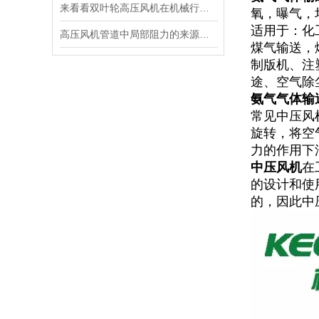
来看看双叶轮高压风机在机械行业的应用有多广
氧，曝气，
适用于：化
高压风机管道中局部阻力的来源和控制措施
煤气输送，
制版机、注
途、空气除
氨气气体输
常见中压风
旋转，将空
力的作用下
中压风机
在
的设计和使
的，因此中