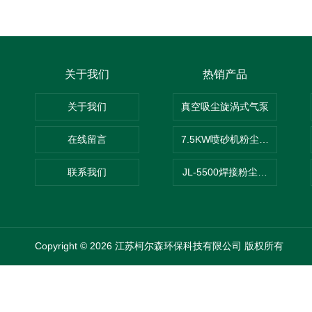
关于我们
热销产品
关于我们
真空吸尘旋涡式气泵
在线留言
7.5KW喷砂机粉尘吸尘器
联系我们
JL-5500焊接粉尘吸尘器
Copyright © 2026 江苏柯尔森环保科技有限公司 版权所有