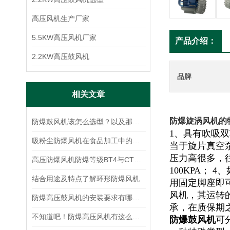
高压风机生产厂家
5.5KW高压风机厂家
产品介绍：
2.2KW高压鼓风机
品牌
相关文章
防爆旋涡风机
的
防爆鼓风机该怎么选型？以及那些工矿场合需要防爆风机！
1、具有吹吸
吸粉尘防爆风机在食品加工中的运用及注意事项
当于旋片真空
压力高很多，
高压防爆风机防爆等级BT4与CT4的区别
100KPA；
结合用途及特点了解环形防爆风机
用固定脚座即
风机，其运转
防爆高压鼓风机的安装要求有哪些？
承，在质保期
不知道吧！防爆高压风机有这么多的作用
防爆鼓风机
可