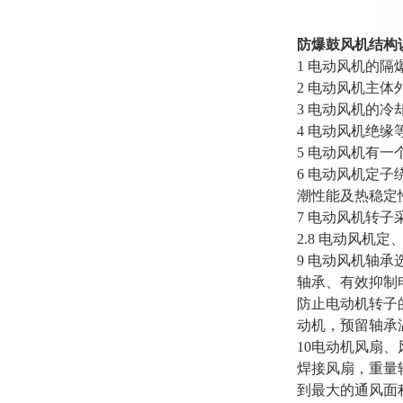
防爆鼓风机结构
1 电动风机的隔爆结构
2 电动风机主体
3 电动风机的冷却
4 电动风机绝
5 电动风机有
6 电动风机定
潮性能及热稳定
7 电动风机转
2.8 电动风
9 电动风机轴
轴承、有效抑制
防止电动机转子
动机，预留轴承
10电动机风扇
焊接风扇，重量
到最大的通风面