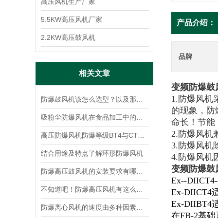
高压风机生产厂家
5.5KW高压风机厂家
产品介绍：
2.2KW高压鼓风机
品牌
相关文章
变频防爆鼓
1.防爆风
防爆鼓风机该怎么选型？以及那些工矿场合需要防爆风机！
的现象，防
吸粉尘防爆风机在食品加工中的运用及注意事项
命长！节能
2.防爆风
高压防爆风机防爆等级BT4与CT4的区别
3.防爆风
结合用途及特点了解环形防爆风机
4.防爆风机
变频防爆鼓
防爆高压鼓风机的安装要求有哪些？
Ex--DI
不知道吧！防爆高压风机有这么多的作用
Ex-DII
Ex-DII
防爆离心风机的速度由多种因素决定
在FB-2基