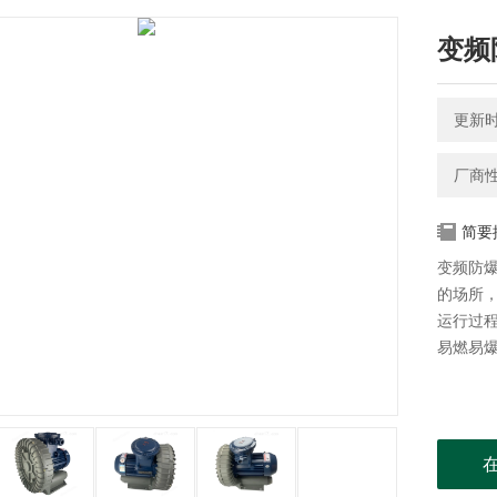
变频
更新时间
厂商
简要
变频防
的场所
运行过
易燃易