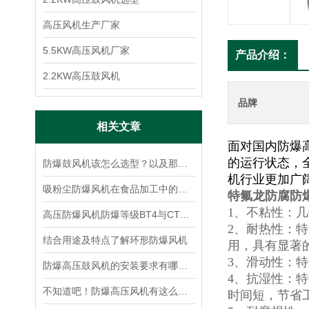
高压风机生产厂家
5.5KW高压风机厂家
产品介绍：
2.2KW高压鼓风机
品牌
相关文章
面对国内防爆
的运行状态，
防爆鼓风机该怎么选型？以及那些工矿场合需要防爆风机！
机行业更加广
吸粉尘防爆风机在食品加工中的运用及注意事项
特氟龙防腐防
1、不粘性：
高压防爆风机防爆等级BT4与CT4的区别
2、耐热性：特
结合用途及特点了解环形防爆风机
用，具有显著
3、滑动性：特
防爆高压鼓风机的安装要求有哪些？
4、抗湿性：
不知道吧！防爆高压风机有这么多的作用
时间短，节省