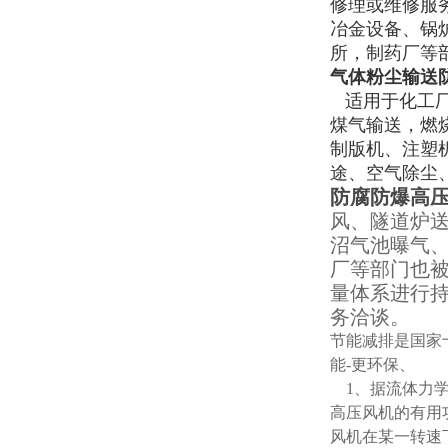
修理或维修服
冶金设备、锅
所，制药厂等
气体粉尘输送
适用于化工厂
煤气输送，燃
制版机、注塑
途、空气除尘
防腐防爆高
风、隧道炉
沼气池曝气
厂等部门也
量体系进行
务洽谈。
节能减排是国家
能-更环保、
1、据流体力学
高压风机的有用
风机在某一转速