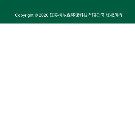
Copyright © 2026 江苏柯尔森环保科技有限公司 版权所有