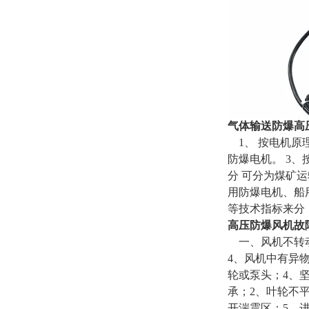
气体输送防爆高
1、 按电机原
防爆电机。 3
分 可分为煤矿
用防爆电机、船
等技术指标来分
高压防爆风机故
一、风机不转动
4、风机中有异
轮或泵头；4、
承；2、叶轮不
开湍震区；5、