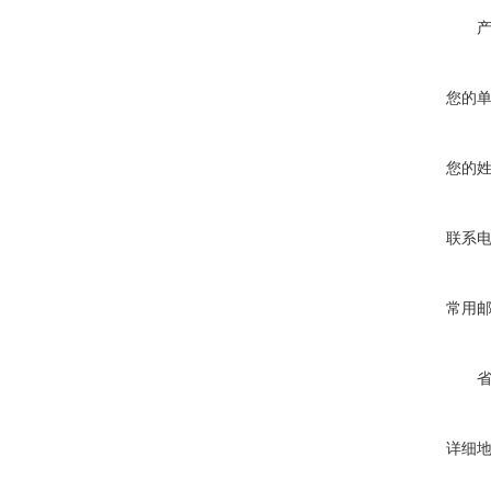
您的
您的
联系
常用
详细