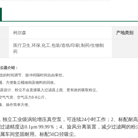
柯尔森
产地类别
医疗卫生,环保,化工,包装/造纸/印刷,制药/生物制
药
尘器
介绍：
系统的时间调节、脉冲间隔时间自由掌控。
桶、方便集尘桶倾倒及物料的回收。
离器设计、粉尘不会直接吸入过滤器上面、更有效的吸取粉尘。
空气气管、空气压力6-8公斤。
凑、操作简单方便。
独立工业级涡轮增压真空泵，可连续24小时工作；2、标配耐高
过滤精度达0.1μm 99.99％；4、旋风分离装置，减少过滤网
属车间坚固耐用。标配50口径吸尘。