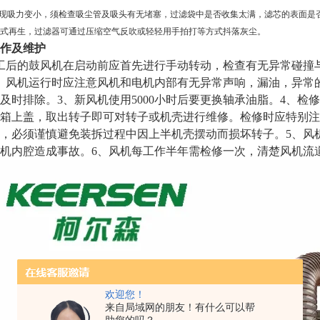
出现吸力变小，须检查吸尘管及吸头有无堵塞，过滤袋中是否收集太满，滤芯的表面是
式再生，过滤器可通过压缩空气反吹或轻轻用手拍打等方式抖落灰尘。
作及维护
工后的鼓风机在启动前应首先进行手动转动，检查有无异常碰撞
、风机运行时应注意风机和电机内部有无异常声响，漏油，异常
及时排除。3、新风机使用5000小时后要更换轴承油脂。4、
箱上盖，取出转子即可对转子或机壳进行维修。检修时应特别注
，必须谨慎避免装拆过程中因上半机壳摆动而损坏转子。5、风
机内腔造成事故。6、风机每工作半年需检修一次，清楚风机流
欢迎您！
来自局域网的朋友！有什么可以帮