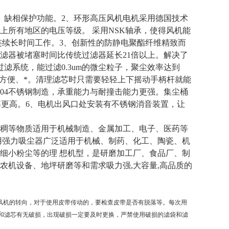
缺相保护功能。2、环形高压风机电机采用德国技术
世界上所有地区的电压等级。 采用NSK轴承，使得风机能
连续长时间工作。3、创新性的防静电聚酯纤维精致而
让过滤器被堵塞时间比传统过滤器延长21倍以上。解决了
滤系统，能过滤0.3um的微尘粒子，聚尘效率达到
，轻巧方便、*。清理滤芯时只需要轻轻上下摇动手柄杆就能
04不锈钢制造，承重能力与耐撞击能力更强。集尘桶
率更高。6、电机出风口处安装有不锈钢消音装置，让
稠等物质适用于机械制造、金属加工、电子、医药等
用强力吸尘器广泛适用于机械、制药、化工、陶瓷、机
细小粉尘等的理 想机型，是研磨加工厂、食品厂、制
农机设备、地坪研磨等和需求吸力强,大容量,高品质的
风机的转向，对于使用皮带传动的，要检查皮带是否有脱落等。每次用
和滤芯有无破损，出现破损一定要及时更换，严禁使用破损的滤袋和滤