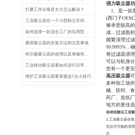
强力吸尘器功
打磨工作台噪音太大怎么解决？
1、是一款重
(西门子OE
工业吸尘器在一个小型粉尘车间工作时能发挥的作用？
够承受较高的
如何选择一款适合工厂的实用型吸尘器
成，过滤面积
频繁清理过滤
磨床吸尘器的安装方法和注意事项
99.999
柯尔森吸尘器的使用以及维修和保养方法知识
将过滤器清理
可以与机身分
工业移动吸尘器要如何进行日常的维护检查？
您有一个更安
高压吸尘器
可
维护工业吸尘器要掌握这7点小技巧
多种加工场所
械、纺织、食
药厂、造纸厂
地方的更佳选
自动化除尘工业吸
1.工业吸尘器在
完后尽可能的清理
芯。