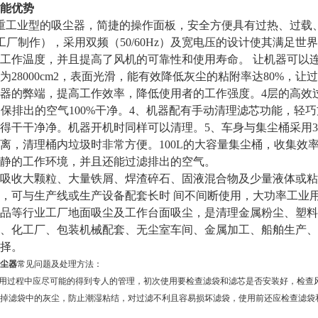
能优势
工业型的吸尘器，简捷的操作面板，安全方便具有过热、过载、
M工厂制作），采用双频（50/60Hz）及宽电压的设计使其满足
工作温度，并且提高了风机的可靠性和使用寿命。 让机器可以
为28000cm2，表面光滑，能有效降低灰尘的粘附率达80%，
器的弊端，提高工作效率，降低使用者的工作强度。4层的高效过
5%，确保排出的空气100%干净。4、机器配有手动清理滤芯功能
得干干净净。机器开机时同样可以清理。5、车身与集尘桶采用3
离，清理桶内垃圾时非常方便。100L的大容量集尘桶，收集效
静的工作环境，并且还能过滤排出的空气。
吸收大颗粒、大量铁屑、焊渣碎石、固液混合物及少量液体或粘
，可与生产线或生产设备配套长时 间不间断使用，大功率工业
品等行业工厂地面吸尘及工作台面吸尘，是清理金属粉尘、塑料
、化工厂、包装机械配套、无尘室车间、金属加工、船舶生产、
择。
尘器
常见问题及处理方法：
使用过程中应尽可能的得到专人的管理，初次使用要检查滤袋和滤芯是否安装好，检查
掉滤袋中的灰尘，防止潮湿粘结，对过滤不利且容易损坏滤袋，使用前还应检查滤袋