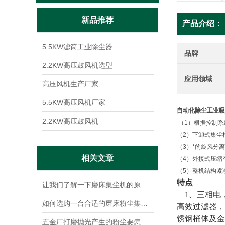
新品推荐
产品介绍：
5.5KW滤筒工业除尘器
品牌
2.2KW高压鼓风机选型
应用领域
高压风机生产厂家
5.5KW高压风机厂家
自动化除尘工业吸
2.2KW高压鼓风机
（1）根据控制
（2）下卸式集尘
（3）*的旋风分
相关文章
（4）外接式压缩
（5）整机结构紧
特点
让我们了解一下磨床集尘机的原理使用才更加放心
1、三相电，
如何选购一台合适的磨床粉尘集尘机？
高效过滤器，
锈钢桶体及金
五金厂打磨抛光产生的粉尘要怎么处理？