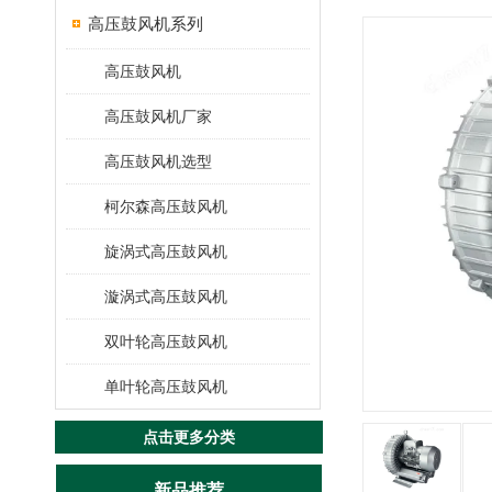
高压鼓风机系列
高压鼓风机
高压鼓风机厂家
高压鼓风机选型
柯尔森高压鼓风机
旋涡式高压鼓风机
漩涡式高压鼓风机
双叶轮高压鼓风机
单叶轮高压鼓风机
点击更多分类
新品推荐