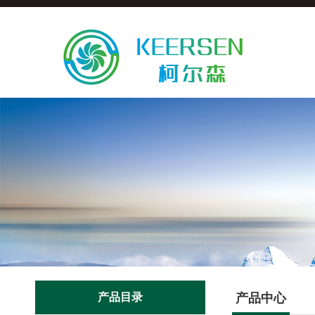
产品目录
产品中心