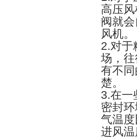
高压风
阀就会
风机
2.对
场，往
有不同
楚。
3.在
密封环
气温度
进风温