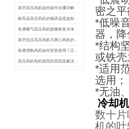
密之平
真空高压风机如何操作步骤详解
耐高温高压风机的轴承温度超标，温度偏高可能是哪些原因引起的
*低噪
鱼塘曝气高压风机能够恢复水体实现自我净化的功能
器，降
真空负压高压风机与离心风机的主要区别
*结构
鱼塘增氧风机如何安装使用？正确的方法在这
或铁壳
高压风机电机烧毁的原因及解决方法
*适用
选用；
*无油
冷却
数十片
机的叶