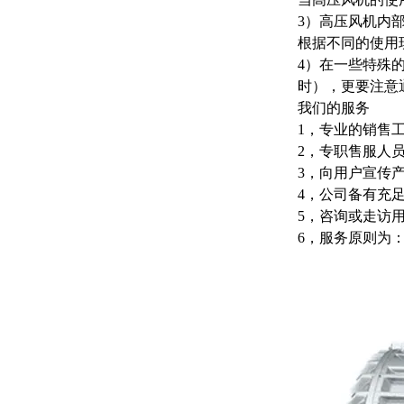
3）高压风机内
根据不同的使用
4）在一些特殊
时），更要注意
我们的服务
1，专业的销售
2，专职售服人
3，向用户宣传
4，公司备有充
5，咨询或走访
6，服务原则为