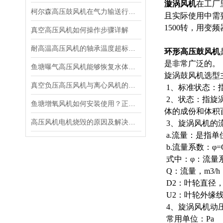
漩涡风机
在工厂
柯尔森高压鼓风机在气力输送行业的应用
且实际使用中需
1500转，用变
真空高压风机如何操作步骤详解
耐高温高压风机的轴承温度超标，温度偏高可能是哪些原因引起的
环
形高压鼓风机
是非常广泛的。
鱼塘曝气高压风机能够恢复水体实现自我净化的功能
旋涡鼓风机选型
真空负压高压风机与离心风机的主要区别
1、标准状态：指
2、状态：指旋
鱼塘增氧风机如何安装使用？正确的方法在这
体的成份和体积
高压风机电机烧毁的原因及解决方法
3、旋涡风机的
a.流量：是指单
b.流量系数：φ=Q
式中：φ：流量
Q：流量，m3/h
D2：叶轮直径
U2：叶轮外缘线速度
4、旋涡风机动
常用单位：Pa