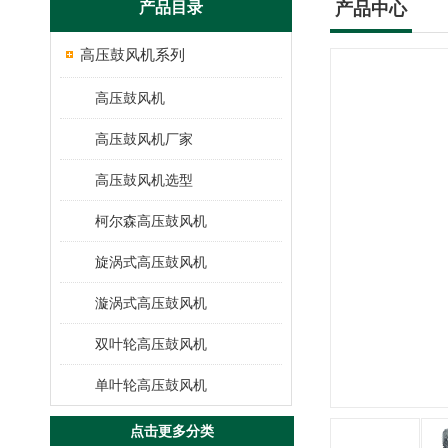
产品目录
产品中心
高压鼓风机系列
高压鼓风机
高压鼓风机厂家
高压鼓风机选型
柯尔森高压鼓风机
旋涡式高压鼓风机
漩涡式高压鼓风机
双叶轮高压鼓风机
单叶轮高压鼓风机
点击更多分类