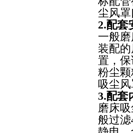
标配管
尘风罩
2.配
一般磨
装配的
置，保
粉尘颗
吸尘风
3.配
磨床吸
般过滤
静电、