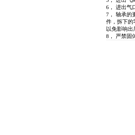
5， 进出
6， 进出
7， 轴承
件，拆下的
以免影响出
8， 严禁