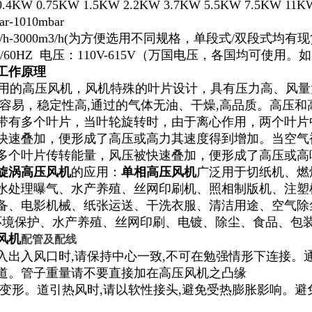
W 0.75KW 1.5KW 2.2KW 3.7KW 5.5KW 7.5KW 11K
-1010mbar
3/h-3000m3/h(为方便选用不同规格，单段式/双段式均有
Z/60HZ 电压：110V-615V（万国电压，各国均可使
工作原理
的高压风机，风机特殊的叶片设计，具有压力高、风量
装容易，稳定性高,通过的气体无油、干燥,高品质。高压
带有多个叶片，当叶轮旋转时，由于离心作用，两个叶片
快速叠加，便形成了高压或高力其速度得到增加。当空气
多个叶片传转能量，风压被快速叠加，便形成了高压或
旋涡高压风机
的应用：
单相高压风机
广泛用于切纸机、燃
水处理曝气、水产养殖、丝网印刷机、照相制版机、注塑
备、电影机械、纸张运送、干洗衣服、清洁用途、空气除
环境保护、水产养殖、丝网印刷、电镀、除尘、食品、包
风机
配管及配线
入出入风口时,请保持中心一致,不可在勉强情形下连接。
道。管子重量请不要直接加在高压风机之凸缘
止变形。道引热风时,请以软性接头,避免受热膨胀影响。