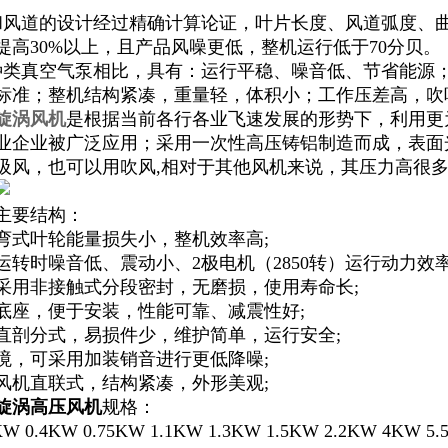
和风道的设计经过精确计算论证，叶片长度、风道弧度、
提高30%以上，且产品风噪更低，整机运行低于70分贝。
种类真空气泵相比，具有：运行平稳、噪音低、节省能源
标准；整机结构紧凑，重量轻，体积小；工作压差高，吹
旋涡风机
是根据当前各行各业飞速发展的形势下，利用更
业企业被广泛应用；采用一次性高压铸铝制造而成，表面
吸风，也可以用吹风,相对于其他风机来说，其压力高很
主要结构：
弯式叶轮能量损失小，整机效率高;
运转时噪音低、震动小、2极电机（2850转）运行动力效率
采用非接触式分段密封，无磨损，使用寿命长;
底座，便于安装，性能可靠、减震性好;
直剖分式，易损件少，维护简单，运行安全;
境，可采用加装销音进行更低降噪;
风机直联式，结构紧凑，外形美观;
旋涡高压风机
规格：
 0.4KW 0.75KW 1.1KW 1.3KW 1.5KW 2.2KW 4KW 5