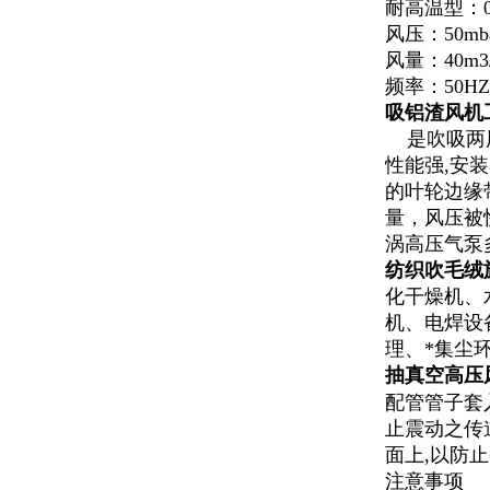
耐高温型：0.4K
风压：50mbar
风量：40m
频率：50H
吸铝渣风机
是吹吸两用
性能强,安
的叶轮边缘
量，风压被
涡高压气泵
纺织吹毛绒
化干燥机、
机、电焊设
理、*集尘
抽真空高压
配管管子套
止震动之传
面上,以防
注意事项