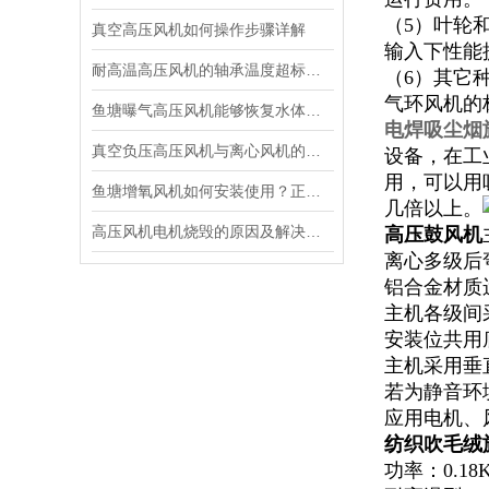
（5）叶轮
真空高压风机如何操作步骤详解
输入下性能
耐高温高压风机的轴承温度超标，温度偏高可能是哪些原因引起的
（6）其它
气环风机的
鱼塘曝气高压风机能够恢复水体实现自我净化的功能
电焊吸尘烟
真空负压高压风机与离心风机的主要区别
设备，在工
用，可以用
鱼塘增氧风机如何安装使用？正确的方法在这
几倍以上。
高压风机电机烧毁的原因及解决方法
高压鼓风机
离心多级后
铝合金材质
主机各级间
安装位共用
主机采用垂
若为静音环
应用电机、
纺织吹毛绒
功率：0.18KW