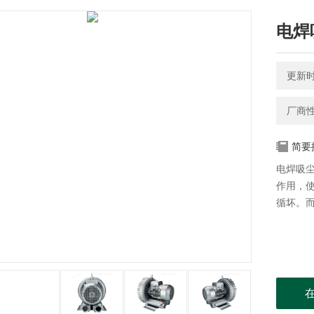
电焊
更新时间
厂商
简要
电焊吸
作用，
循坏。