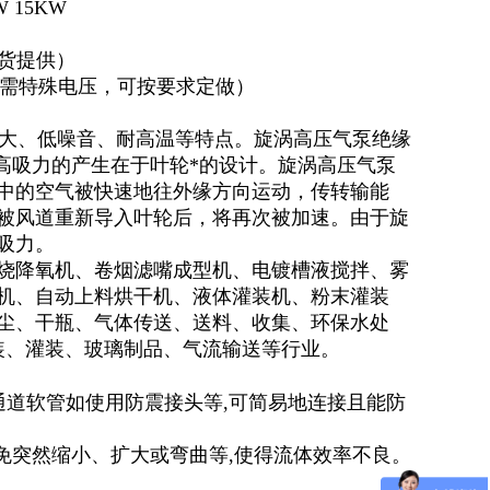
W 15KW
现货提供）
用。如需特殊电压，可按要求定做）
大、低噪音、耐高温等特点。旋涡高压气泵绝缘
和高吸力的产生在于叶轮*的设计。旋涡高压气泵
中的空气被快速地往外缘方向运动，传转输能
被风道重新导入叶轮后，将再次被加速。由于旋
高吸力。
烧降氧机、卷烟滤嘴成型机、电镀槽液搅拌、雾
机、自动上料烘干机、液体灌装机、粉末灌装
尘、干瓶、气体传送、送料、收集、环保水处
装、灌装、玻璃制品、气流输送等行业。
通道软管如使用防震接头等,可简易地连接且能防
避免突然缩小、扩大或弯曲等,使得流体效率不良。