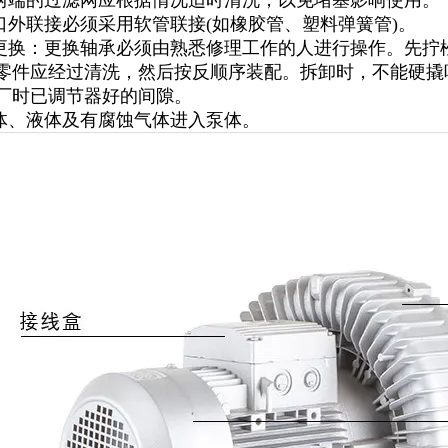
气两端的过滤网应根据情况适时清洗，以免堵塞影响使用。
气口外联接必须采用软管联接(如橡胶管、塑料弹簧管)。
的更换：更换轴承必须由熟悉修理工作的人进行操作。先
零件应经过清洗，然后按反顺序装配。拆卸时，不能硬撬
厂时已调节器好的间隙。
固体、液体及有腐蚀气体进入泵体。