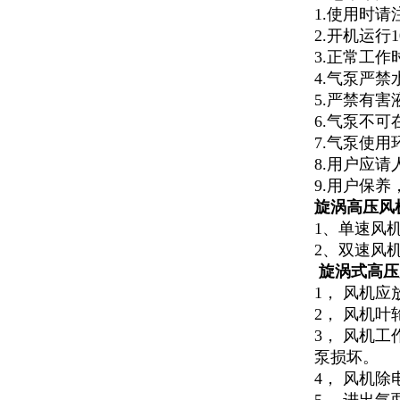
1.使用时
2.开机运行
3.正常工作
4.气泵严
5.严禁有
6.气泵不
7.气泵使用
8.用户应
9.用户保
旋涡高压风
1、单速风
2、双速风
旋涡式高压
1， 风机
2， 风机
3， 风机
泵损坏。
4， 风机