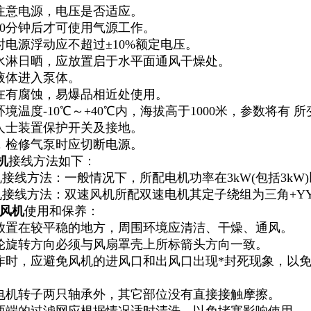
请注意电源，电压是否适应。
10分钟后才可使用气源工作。
时电源浮动应不超过±10%额定电压。
禁水淋日晒，应放置启于水平面通风干燥处。
害液体进入泵体。
可在有腐蚀，易爆品相近处使用。
环境温度-10℃～+40℃内，海拔高于1000米，参数将有 
请人士装置保护开关及接地。
养，检修气泵时应切断电源。
机
接线方法如下：
机接线方法：一般情况下，所配电机功率在3kW(包括3kW
机接线方法：双速风机所配双速电机其定子绕组为三角+YY(
风机
使用和保养：
应放置在较平稳的地方，周围环境应清洁、干燥、通风。
叶轮旋转方向必须与风扇罩壳上所标箭头方向一致。
工作时，应避免风机的进风口和出风口出现*封死现象，以
除电机转子两只轴承外，其它部位没有直接接触摩擦。