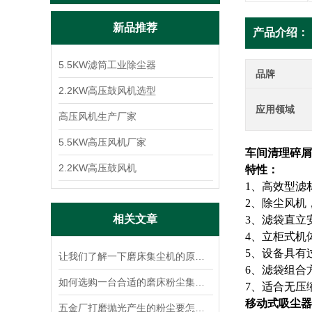
新品推荐
产品介绍：
5.5KW滤筒工业除尘器
品牌
2.2KW高压鼓风机选型
应用领域
高压风机生产厂家
5.5KW高压风机厂家
车间清理碎屑
2.2KW高压鼓风机
特性：
1、高效型滤
2、除尘风机
相关文章
3、滤袋直立
4、立柜式机
5、设备具有
让我们了解一下磨床集尘机的原理使用才更加放心
6、滤袋组合
如何选购一台合适的磨床粉尘集尘机？
7、适合无压
移动式吸尘器
五金厂打磨抛光产生的粉尘要怎么处理？