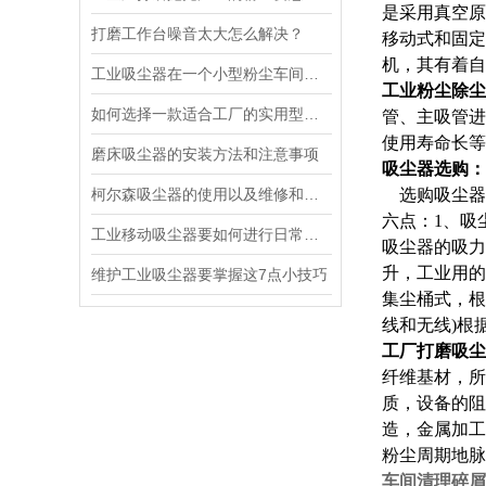
是采用真空原
打磨工作台噪音太大怎么解决？
移动式和固定
机，其有着自
工业吸尘器在一个小型粉尘车间工作时能发挥的作用？
工业粉尘除尘
如何选择一款适合工厂的实用型吸尘器
管、主吸管进
使用寿命长等
磨床吸尘器的安装方法和注意事项
吸尘器选购：
柯尔森吸尘器的使用以及维修和保养方法知识
选购吸尘器
六点：
1、吸
工业移动吸尘器要如何进行日常的维护检查？
吸尘器的吸力
升，工业用的
维护工业吸尘器要掌握这7点小技巧
集尘桶式，根
线和无线)根
工厂打磨吸尘
纤维基材，所
质，设备的阻
造，金属加工
粉尘周期地脉
车间清理碎屑