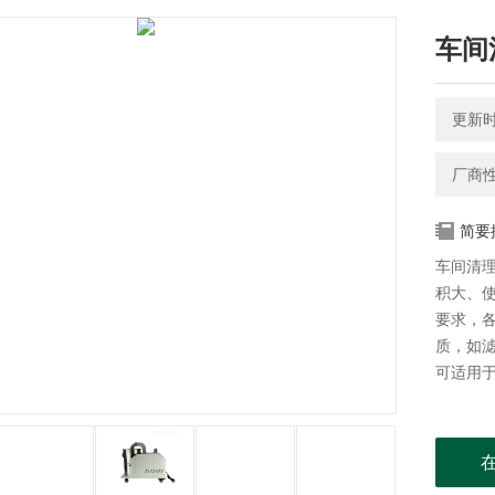
车间
更新时间
厂商
简要
车间清
积大、
要求，
质，如滤
可适用