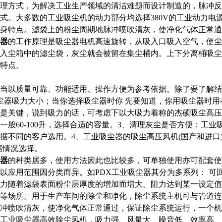
理方式，为解决工业生产领域的清洁难题而设计制造的，脉冲反
式。大多数的工业吸尘机的动力部分均选择380V的工业动力电
身特点。滤袋上的粉尘周期地脉冲喷吹清灰，使净化气体正常通
器
的工作原理是吸尘器电机高速旋转，从吸入口吸入空气，使尘
入尘箱中的滤尘袋，灰尘就会被留在集尘桶内。上下分离桶吸尘
特点。
当以质量可靠、功能适用、操作方便为参考依据。除了要了解结
尘器吸力大小；当你选择吸尘器时你 先要知道，你用吸尘器时用
是关键，说到吸力的话，可考虑下以大吸力着称的杰硕吸尘高压
一般60-100升，选择合适的容量。
3、
清理灰尘是否方便：工业
据不同的客户选用。
4、
工业吸尘器的吸尘高压风机(国产和进口
据情况选择。
器
的种类居多，使用方法因此也比较多，可单独使用亦可配套使
以应用范围因分类而异。如PDX工业吸尘器其分为多系列： 可
力随着滤袋表面粉尘层厚度的增加而增大。阻力达到某一设定值
等场所。用于生产车间的除尘和净化，除尘系统主机可与管道连
冲喷吹清灰，使净化气体正常通过，保证除尘系统运行，一个机
工业吸尘器
高效除尘风机，吸力强、风量大、噪音低、效率高、