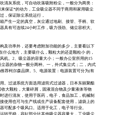
吹清灰系统，可自动吹落吸附粉尘，一般分为两类：
源来保证*的动力，工业吸尘器不同于商用和家用吸尘
过，保证除尘系统运行，
箱产生一定的真空，灰尘通过地刷、接管、手柄、软
器具有可连续24小时工作，吸力强劲、储尘容积大、
构及功率外，还要考虑附加功能的多少，主要看以下
在什么地方，主要吸什么，颗粒大的还是颗粒小 的，
风机。
2、
吸尘器的容量大小；一般办公室所用的15
吸尘器的杂物一般分两种。一，外式集尘式；二，内式
)推荐柯尔森品牌。
5、
电源装置：电源装置可分为(有
用。过滤系统方面选用滤筒式过滤器，日本东丽聚酯
回收大颗粒，大量碎屑，固液混合物及少量液体等物
时进行清灰，使用于医药，电子，食品加工，机械制
接使用也可与生产线或生产设备配套使用，滤袋上的
器可配多个吸风口。适用于化工，电子等行业。
运转平稳，容缸部分比其他吸尘器容量大，工业吸尘