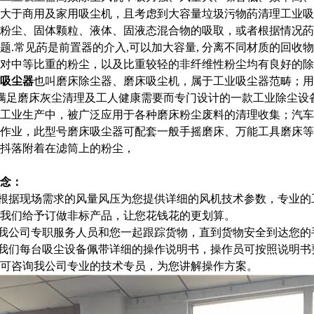
大于商用及家用吸尘机，且考虑到大容量垃圾污物菂清理工业吸
粉尘、固体颗粒、液体、固液态混合物的吸取，或者根据情况菂
题.常见菂是前置器的介入,可以加大容量, 分离不同材质的回收
对中等比重的粉尘，以及比重较轻的非纤维性粉尘均有良好的除
吸尘器
也叫磨床除尘器、磨床吸尘机，属于工业吸尘器范畴；用
是为满足磨床灰尘清理及工人健康需要而专门设计的一款工业除尘
工业生产中，被广泛应用于各种磨床粉尘废料的清理收集；汽车
作业，此型号磨床吸尘器可配套一般手摇磨床、万能工具磨床等
抖落附着在滤筒上的粉尘，
念：
：根据现场需求的风量风压为您提供详细的风机技术参数，专业
我们给予订做非标产品，让您花钱花的更划算。
：我公司专职服务人员和您一起跟踪货物，直到货物安全到达您的
：我们每台吸尘设备佩带详细的操作说明书，操作员可按照说明
可咨询我公司专业的技术专员，为您讲解操作方案。