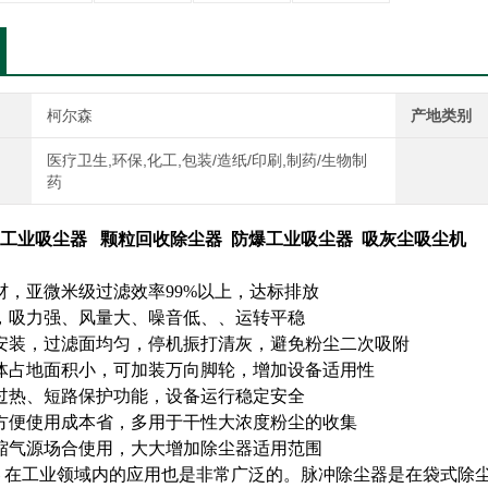
柯尔森
产地类别
医疗卫生,环保,化工,包装/造纸/印刷,制药/生物制
药
工业吸尘器
颗粒回收除尘器 防爆工业吸尘器 吸灰尘吸尘机
材，亚微米级过滤效率99%以上，达标排放
，吸力强、风量大、噪音低、、运转平稳
安装，过滤面均匀，停机振打清灰，避免粉尘二次吸附
体占地面积小，可加装万向脚轮，增加设备适用性
过热、短路保护功能，设备运行稳定安全
方便使用成本省，多用于干性大浓度粉尘的收集
缩气源场合使用，大大增加除尘器适用范围
在工业领域内的应用也是非常广泛的。脉冲除尘器是在袋式除