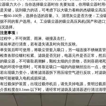
尘器吸力大小；当你选择吸尘器时你 先要知道，你用吸尘器时用
是关键，说到吸力的话，可考虑下以大吸力着称的杰硕吸尘高压
一般60-100升，选择合适的容量。
3、
清理灰尘是否方便：工业
据不同的客户选用。
4、
工业吸尘器的吸尘高压风机(国产和进口
情况选择。
注意事项：
运输过程中，不可倒置、雨淋、碰撞及击打。
请按装箱单进行清查，若有遗失请及时向我方反映。
过简单安装后即可使用，将吸尘管套入吸口，另一端连接不锈钢直
请先检查各部位螺钉松紧、滤袋是否完好，电器元件是否正常，然
尘袋的吸尘器，不可吸取易潮解，颗粒太细的介质物，否则容易堵
有静电的环境中使用时，可将靠近吸口一端的内嵌钢丝拉出一点，
程中若出现吸力变小，请将滤清器拆下用压缩空气进行反吹，对滤
物可能被吸入电机或损坏滤。
安装有过载保护装置，出现过载停机后，请先关掉电源，查明过载
颗粒介质粒度在0.1mm 以下时，请经常对滤袋及滤清器进行清洁清