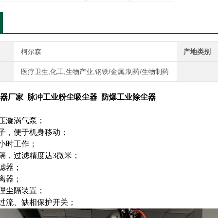
柯尔森
产地类别
医疗卫生,化工,生物产业,钢铁/金属,制药/生物制药
器厂家 脉冲工业粉尘吸尘器 防爆工业除尘器
高压漩涡气泵；
轮子，便于机身移动；
4小时工作；
尘隔，过滤精度达3微米；
过滤器；
分离器；
清理尘隔装置；
、过流、缺相保护开关；