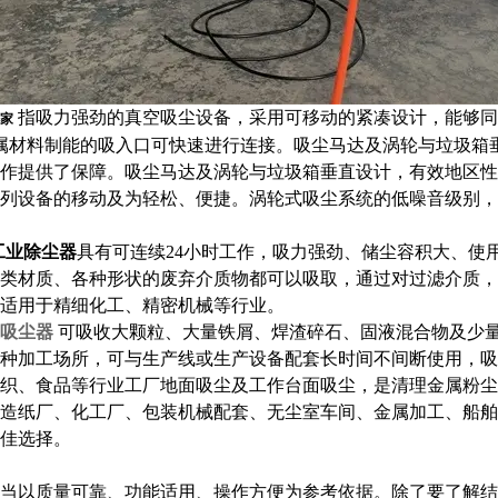
指吸力强劲的真空吸尘设备，采用可移动的紧凑设计，能够同
家
属材料制能的吸入口可快速进行连接。吸尘马达及涡轮与垃圾箱
作提供了保障。吸尘马达及涡轮与垃圾箱垂直设计，有效地区性
列设备的移动及为轻松、便捷。涡轮式吸尘系统的低噪音级别，
工业除尘器
具有可连续24小时工作，吸力强劲、储尘容积大、使
类材质、各种形状的废弃介质物都可以吸取，通过对过滤介质，如滤
适用于精细化工、精密机械等行业。
吸尘器
可吸收大颗粒、大量铁屑、焊渣碎石、固液混合物及少
种加工场所，可与生产线或生产设备配套长时间不间断使用，吸
织、食品等行业工厂地面吸尘及工作台面吸尘，是清理金属粉尘
造纸厂、化工厂、包装机械配套、无尘室车间、金属加工、船舶
佳选择。
当以质量可靠、功能适用、操作方便为参考依据。除了要了解结