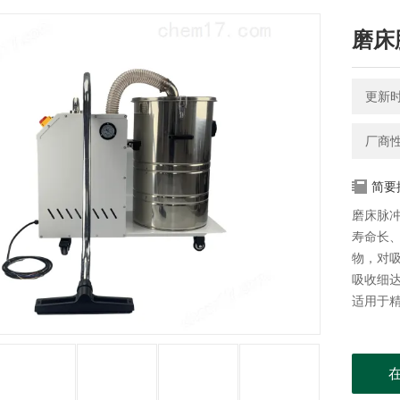
磨床
更新时间
厂商
简要
磨床脉
寿命长
物，对
吸收细达
适用于