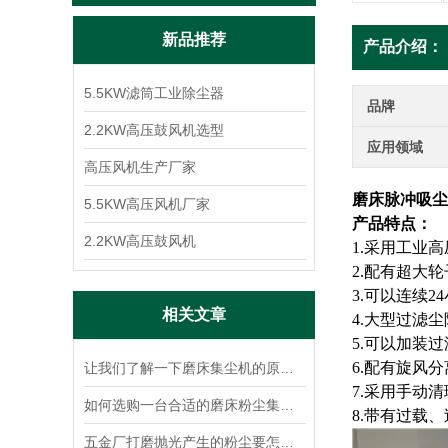
新品推荐
产品介绍：
5.5KW滤筒工业除尘器
品牌
2.2KW高压鼓风机选型
应用领域
高压风机生产厂家
磨床脉冲吸尘
5.5KW高压风机厂家
产品特点：
2.2KW高压鼓风机
1.采用工业
2.配有超大
3.可以连续2
相关文章
4.大型过滤
5.可以加装
6.配有旋风
让我们了解一下磨床集尘机的原理使用才更加放心
7.采用手动
如何选购一台合适的磨床粉尘集尘机？
8.带有过载
五金厂打磨抛光产生的粉尘要怎么处理？