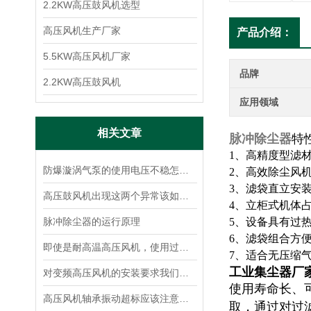
2.2KW高压鼓风机选型
高压风机生产厂家
产品介绍：
5.5KW高压风机厂家
品牌
2.2KW高压鼓风机
应用领域
相关文章
脉冲除尘器
特
1、高精度型滤
防爆漩涡气泵的使用电压不稳怎么办？
2、高效除尘风
3、滤袋直立安
高压鼓风机出现这两个异常该如何处理
4、立柜式机体
脉冲除尘器的运行原理
5、设备具有过
6、滤袋组合方
即使是耐高温高压风机，使用过程中也要注意发烫问题
7、适合无压缩
工业集尘器厂
对变频高压风机的安装要求我们进行一个总结
使用寿命长、
高压风机轴承振动超标应该注意哪些事项
取，通过对过