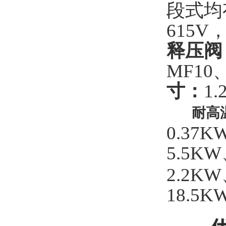
段式均
615
释压阀
MF10
寸：
1
耐高温
0.37
5.5K
2.2K
18.5K