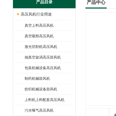
产品目录
产品中心
高压风机行业用途
真空上料高压风机
真空吸附高压风机
激光切割机高压风机
抽真空旋涡高压鼓风机
包装机械设备高压风机
制药机械鼓风机
纺织机械设备鼓风机
上料机上料配套高压风机
污水曝气高压风机