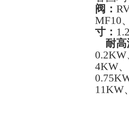
阀：
R
MF10
寸：
1
耐高
0.2K
4KW、
0.75
11KW