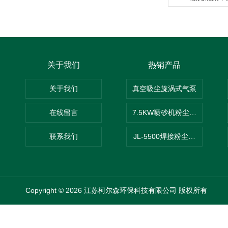
关于我们
热销产品
关于我们
真空吸尘旋涡式气泵
在线留言
7.5KW喷砂机粉尘吸尘器
联系我们
JL-5500焊接粉尘吸尘器
Copyright © 2026 江苏柯尔森环保科技有限公司 版权所有