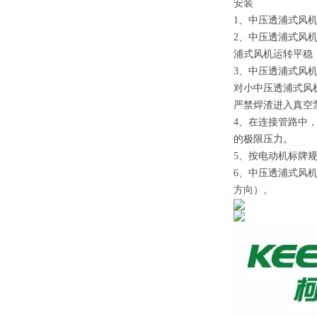
安装
1、中压透浦式风
2、中压透浦式风
浦式风机运转平稳
3、中压透浦式风
对小中压透浦式风
严禁焊渣进入真空
4、在连接管路中
的极限压力。
5、按电动机标牌
6、中压透浦式风
方向）。