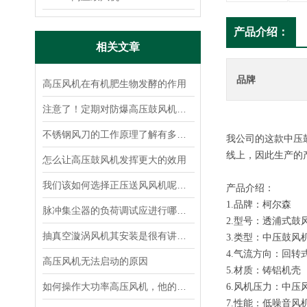
产品介绍：
相关文章
品牌
高压风机在有机肥生物发酵的作用
注意了！定期对防爆高压鼓风机进行维护保养是十分必要的
不锈钢风刀的工作原理了解有多深就有多好用
我公司的这款中压
线上，因此生产的
怎么让高压鼓风机发挥更大的效用
我们该如何选择正压送风风机呢？看看本篇吧
产品介绍：
1.品牌：柯尔森
脉冲集尘器的负荷调试应进行哪些操作？
2.型号：透浦式鼓
抽真空漩涡风机其安装是很有讲究的
3.类型：中压鼓风
4.气流方向：回
高压风机无法启动的原因
5.材质：铸铝机壳
如何操作大功率高压风机，他的启动运转步骤是怎么样的
6.风机压力：中
7.性能：低噪音风