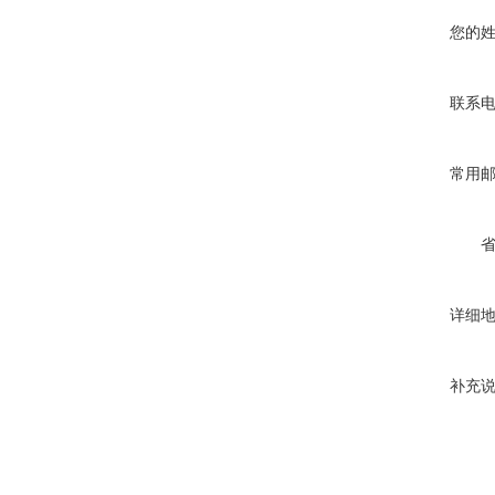
您的
联系
常用
详细
补充