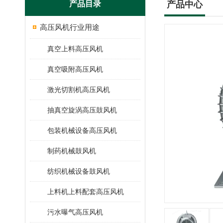
产品目录
产品中心
高压风机行业用途
真空上料高压风机
真空吸附高压风机
激光切割机高压风机
抽真空旋涡高压鼓风机
包装机械设备高压风机
制药机械鼓风机
纺织机械设备鼓风机
上料机上料配套高压风机
污水曝气高压风机