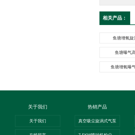
相关产品：
鱼塘增氧旋
鱼塘曝气
鱼塘增氧曝
关于我们
热销产品
关于我们
真空吸尘旋涡式气泵