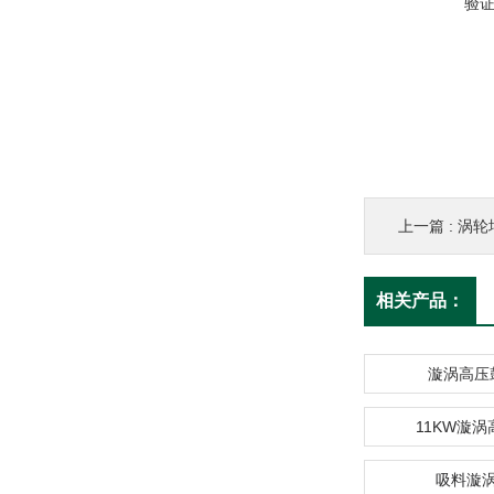
验
上一篇 :
涡轮
相关产品：
漩涡高压
11KW漩
吸料漩