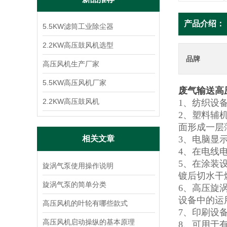
产品介绍：
5.5KW滤筒工业除尘器
2.2KW高压鼓风机选型
品牌
高压风机生产厂家
5.5KW高压风机厂家
废气输送高
2.2KW高压鼓风机
1、纺织设
2、塑料辅
面形成一层
相关文章
3、电脑显
4、在电线
5、在涂装
旋涡气泵使用操作说明
镀后切水干
旋涡气泵的简单分类
6、高压旋
设备中的运
高压风机的叶轮有哪些款式
7、印刷设
高压风机启动操纵的基本原理
8、可用于