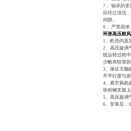
7， 轴承的
应经过清洗，
间隙。
8， 严禁固
环形高压鼓风
1、机壳内及
2、高压旋涡
统运转过程中
少帆布软管的
3、保证主轴
不平行度匀差为
4、真空风机
块的钢支架上
5、高压旋涡
6、安装后，