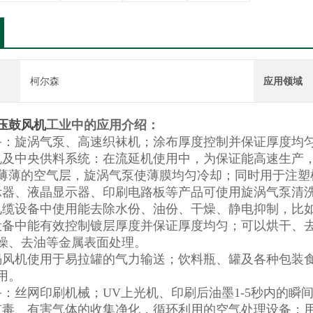
柯尔森
应用领域
压鼓风机
工业中的应用介绍：
备：旋涡气泵、高速织袜机；涂布厚度控制并保证厚度均
机及中央供料系统：在流延机使用中，为保证能高速生产
薄薄的空气层，旋涡气泵使薄膜均匀冷却；同时用于注塑
示器、液晶显示器、印刷电路板等产品可使用旋涡气泵清
电缆设备中使用能去除水份、油份、干燥、静电抑制，比
设备中能有效控制镀层厚度并保证厚度均匀；可以烘干、
燥、去油等金属表面处理。
涡风机使用于易拉罐的气力输送；饮料瓶、罐及各种包装
用。
备：丝网印刷机械；UV上光机、印刷后油墨1-5秒内的瞬
有毒、有害气体的收集净化，循环利用的空气处理设备；