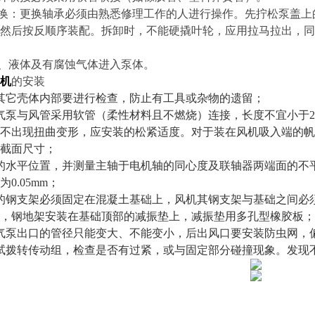
更换：更换轴承必须由熟悉修理工作的人进行操作。先拧松泵盖
然后按反顺序装配。拆卸时，不能硬撬叶轮，应用拉马拉出，同
体、液体及有腐蚀气体进入泵体。
机
的安装
其它壳体内部要进行检查，防止有工具或杂物的遗留；
气泵与风管采用软管（柔性材料且不燃烧）连接，长度不宜小于2
不出现扭曲变形，应安装的松紧适度。对于装在风机吸入端的帆
截面尺寸；
的水平位置，并测量主轴于电机轴的同心度及联轴器两端面的不平行
0.05mm；
的钢支架必须固定在混凝土基础上，风机其钢支架与基础之间必
，钢地架安装在基础顶部的减振垫上，减振垫用多孔型橡胶板；
气泵出口的管径只能变大、不能变小，后出风口要安装防虫网，
试拨转传动组，检查是否有过紧，或与固定部分碰撞现象。发现