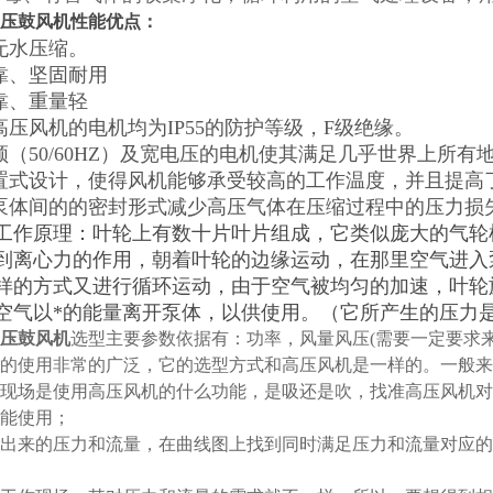
压鼓风机
性能优点：
无水压缩。
可靠、坚固耐用
靠、重量轻
高压风机的电机均为IP55的防护等级，F级绝缘。
双频（50/60HZ）及宽电压的电机使其满足几乎世界上所
外置式设计，使得风机能够承受较高的工作温度，并且提高
与泵体间的的密封形式减少高压气体在压缩过程中的压力损
工作原理：叶轮上有数十片叶片组成，它类似庞大的气轮
到离心力的作用，朝着叶轮的边缘运动，在那里空气进入
样的方式又进行循环运动，由于空气被均匀的加速，叶轮
空气以*的能量离开泵体，以供使用。（它所产生的压力是同
压鼓风机
选型主要参数依据有：功率，风量风压(需要一定要求
泵的使用非常的广泛，它的选型方式和高压风机是一样的。一般
现场是使用高压风机的什么功能，是吸还是吹，找准高压风机对
不能使用；
出来的压力和流量，在曲线图上找到同时满足压力和流量对应的