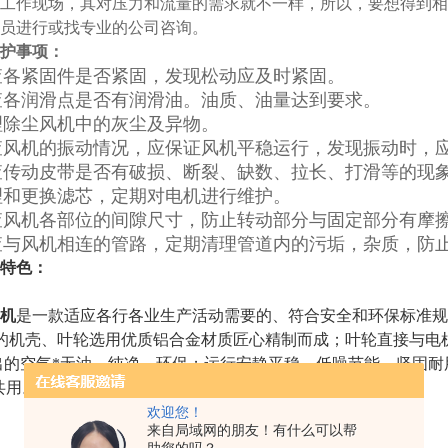
工作现场，其对压力和流量的需求就不一样，所以，要想得到相
人员进行或找专业的公司咨询。
护事项：
查各紧固件是否紧固，发现松动应及时紧固。
查各润滑点是否有润滑油。油质、油量达到要求。
理除尘风机中的灰尘及异物。
查风机的振动情况，应保证风机平稳运行，发现振动时，
查传动皮带是否有破损、断裂、缺数、拉长、打滑等的现
理和更换滤芯，定期对电机进行维护。
查风机各部位的间隙尺寸，防止转动部分与固定部分有摩
查与风机相连的管路，定期清理管道内的污垢，杂质，防
特色：
机
是一款适应各行各业生产活动需要的、符合安全和环保标准规定
的机壳、叶轮选用优质铝合金材质匠心精制而成；叶轮直接与电
出的空气*无油，纯净、环保；运行安静平稳、低噪节能、坚固
z共用。
欢迎您！
来自局域网的朋友！有什么可以帮