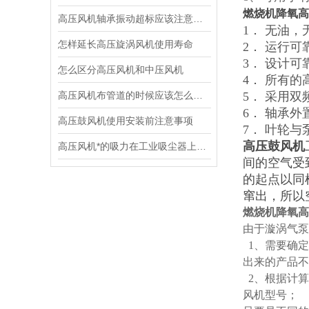
燃烧机降氧高
高压风机轴承振动超标应该注意哪些事项
1． 无油，
怎样延长高压旋涡风机使用寿命
2． 运行
3． 设计可
怎么区分高压风机和中压风机
4． 所有的
高压风机布管道的时候应该怎么选择管子呢
5． 采用
6． 轴承
高压鼓风机使用安装前注意事项
7． 叶轮
高压鼓风机
高压风机*的吸力在工业吸尘器上的应用
间的空气受
的起点以同
窜出，所以
燃烧机降氧高
由于漩涡气
1、需要确定
出来的产品
2、根据计算
风机型号；