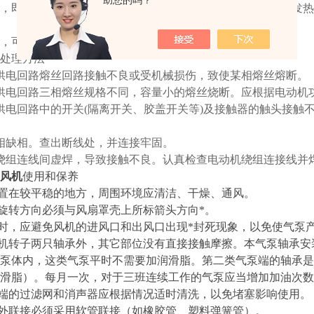
助您的吗？
，即使空载能起起动，转速慢慢上升，有嗡嗡声；电机冒烟发热
，可看到绕组端部有1/3或2/3的极相绕组或焦或变成深棕色。
及处理方法
供电回路熔丝回路接触不良或受机械损伤，致使某相熔丝熔断。
供电回路三相熔丝规格不同，容量小的熔丝烧断。应根据电动机
供电回路中的开关(隔离开关、胶盖开关等)及接触器的触头接触
相缺相。查出断线处，并连接牢固。
绕组连线间虚焊，导致接触不良。认真检查电动机绕组连接线并
风机
使用和保养
放置在较平稳的地方，周围环境应清洁、干燥、通风。
轮旋转方向必须与风扇罩壳上所标箭头方向*。
作时，应避免风机的进风口和出风口出现*封死现象，以免使气泵
电机转子两只轴承外，其它部位没有直接接触摩擦。本气泵轴承安
泵体内，这类气泵平时不需要加润滑脂。第二类气泵端的轴承是
速润滑脂）。每月一次，对于三班连续工作的气泵应当增加加油次
两端的过滤网和消声器应根据情况适时清洗，以免堵塞影响使用。
口外联接必须采用软管联接（如橡胶管、塑料弹簧管）。