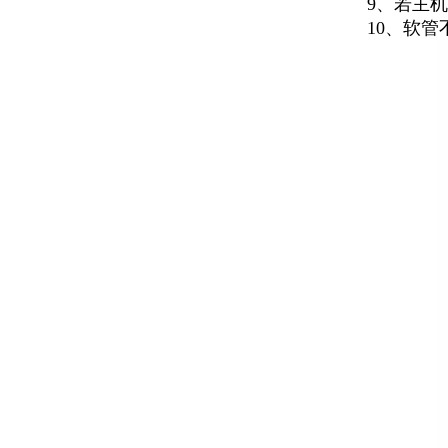
9、若主机
10、软管