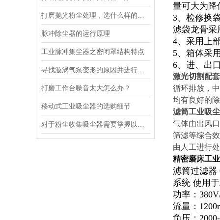
量可大为降
打磨抛光粉尘处理，选什么样的除尘器
3、检修换
滤袋龙骨采
脉冲除尘器的运行原理
4、采用上
工业脉冲集尘器之密闭罩结构特点
5、箱体采
6、进、出
寻找漩涡气泵变形的原因并进行修整
激光切割配套
打磨工作台噪音太大怎么办？
循环排放，中
均有良好的除
移动式工业吸尘器的选购细节
滤筒工业吸尘
气体由出风口
对于粉尘收集吸尘器需要掌握以下几点：
筛滤等综合效
由人工进行处
精密磨床工业
滤筒过滤器
系统 使用
功率：380
流量：120
负压：200