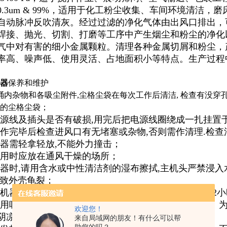
0.3um & 99%，适用于化工粉尘收集、车间环境清洁
自动脉冲反吹清灰。经过过滤的净化气体由出风口排出，
焊接、抛光、切割、打磨等工序中产生烟尘和粉尘的净化
气中对有害的细小金属颗粒。清理各种金属切屑和粉尘，
率高、噪声低、使用灵活、占地面积小等特点。生产过程
器
保养和维护
桶内杂物和各吸尘附件,尘格尘袋在每次工作后清洁, 检查有没穿孔
的尘格尘袋；
源线及插头是否有破损,用完后把电源线圈绕成一扎挂置于机
作完毕后检查进风口有无堵塞或杂物,否则需作清理.检查
器需轻拿轻放,不能外力撞击；
用时应放在通风干燥的场所；
器时,请用含水或中性清洁剂的湿布擦拭,主机头严禁浸入
导致外壳龟裂；
机器处于长时间连续工作状态,连续工作时间请控制在2小
用吸尘器时，会因过滤网网眼的堵塞而致使吸力下降。为
欢迎您！
阴凉处晾干再使用，即可恢复吸力；
来自局域网的朋友！有什么可以帮