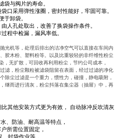
滤袋与阀片的寿命。
袋袋口采用弹性涨圈，密封性能好，牢固可靠。
便于卸袋。
，由人孔处取出，改善了换袋操作条件。
作过程中检漏，漏风率低。
抛光机等，处理后排出的洁净空气可以直接在车间内
、胶木粉、塑料粉等。以及比重较轻的非纤维性粉尘
次污染，无扩散，可回收再利用粉尘，节约公司成本，
过滤，粉尘颗粒被滤袋阻留在表面，经过过滤的净化
个除尘过滤是一个重力，惯性力，碰撞，静电吸附，
，继而进行清灰，粉尘抖落在集尘器（抽屉）中，再
相比其他安装方式更为有效， 自动脉冲反吹清灰
具有防水、防油、耐高温等特点，
动至客户所需位置固定，
工程、封袋作业等，