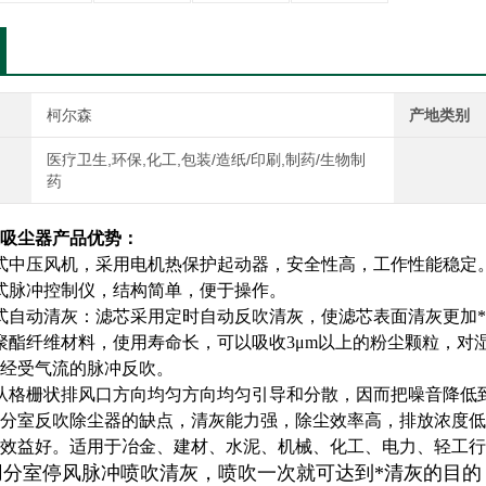
柯尔森
产地类别
医疗卫生,环保,化工,包装/造纸/印刷,制药/生物制
药
吸尘器
产品优势：
式中压风机，采用电机热保护起动器，安全性高，工作性能稳定
式脉冲控制仪，结构简单，便于操作。
式自动清灰：滤芯采用定时自动反吹清灰，使滤芯表面清灰更加
聚酯纤维材料，使用寿命长，可以吸收3μm以上的粉尘颗粒，对
经受气流的脉冲反吹。
从格栅状排风口方向均匀方向均匀引导和分散，因而把噪音降低
分室反吹除尘器的缺点，清灰能力强，除尘效率高，排放浓度低
效益好。适用于冶金、建材、水泥、机械、化工、电力、轻工行
用分室停风脉冲喷吹清灰，喷吹一次就可达到*清灰的目