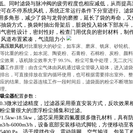
低。同时滤袋与脉冲阀的疲劳程度也相应减低，从而提高
袋可在不停系统风机，系统正常运行条件下分室进行。滤
用多角形，减少了袋与龙骨的磨擦，延长了袋的寿命，又
部抽袋方式，换袋时抽出骨架后，脏袋投入箱体下部灰斗
用气密性设计，密封性好，检查门用优良的密封材料，制
口风道布置紧凑，气流阻力小
高压鼓风机
对比重较大的砂尘，如车床、磨床、铣床、砂轮机、
等比重的粉尘，如水泥、陶瓷粉、石膏粉、石棉粉、炭粉、颜料
尘效果，该机除尘效率大于 99.5%。粉尘可集中处理，无二
器
工作原理：由含尘气体由风机通过吸尘管吸入箱体，进入滤袋
排出，可直接排放在室内循环使用，也可根据需要排出室外。整
应的结果。除尘器连续工作一段时间后，滤袋面的粉尘不断增加
理。
吸尘器
配置参数：
 0.3微米过滤精度，过滤器采用垂直安装方式，反吹效果
于粉尘量很大的漂浮粉尘捕集和过滤。
V/1.5kw-18.5kw，滤芯采用聚四氟覆膜多微孔材料，
0m3/h-6000m3/h，设备底部安装移动式脚轮，方便移
0-5400 Pa，适于搅拌作业、震动筛网、空气输送、包装