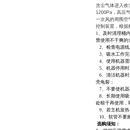
含尘气体进入收
1200Pa，高
一次风的周围空
控制装置，根据
1、及时清理桶内
禁使用不干爽的
2、检查电源线及
3、吸水工作完
4、使用机器需
5、机器停用时
6、清洁机器时
壳龟裂；
7、不要使机器
8、长期使用吸
处晾干再使用，
9、若主机发热
10、软管不要
选购须知：