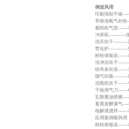
例送风用
印刷强制干燥--
养殖池氧气补给
裁纸机气垫----
冲床机-------
洗车吹干------
焚化炉-------
粉粒体输送----
洗净后吹干----
纸布条吹送---
烟气吹吸-----
洗瓶机吹干---
干燥用气刀---
瓦斯重油喷燃--
畜粪发酵瀑气-
电解液搅拌---
应用案例吸风用
粉粒体输送---