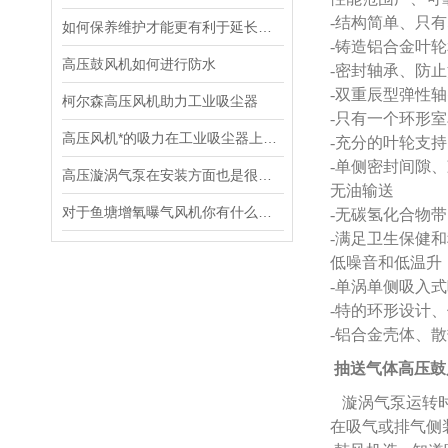
-结构简单、只
如何保养维护才能更有利于延长脉冲粉尘吸尘器的寿命呢
-铸造铝合金叶
高压鼓风机如何进行防水
-密封轴承、防
-双重辰型弹性
柯尔森高压风机助力工业吸尘器
-只有一个环形
高压风机*的吸力在工业吸尘器上的应用
-充分的叶轮支
-单侧密封间隙
高压漩涡气泵在安装方面也是很有讲究的
无油输送
对于鱼塘增氧曝气风机你有什么想知道的呢？
-无碳氢化合物
-满足卫生保健
低噪音和低温升
-单涡单侧吸入
-特的环形设计
-铝合金壳体、
抽送气体高压鼓
漩涡气泵运转时
在吸气或排气侧