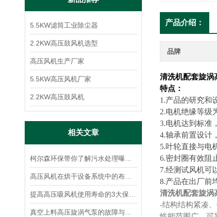
产品介绍：
5.5KW滤筒工业除尘器
2.2KW高压鼓风机选型
品牌
高压风机生产厂家
清洗机配套旋涡
5.5KW高压风机厂家
特点：
2.2KW高压鼓风机
1.产品的研究和
2.电机绝缘等级为
3.电机达到标准
相关文章
4.轴承前置设
5.叶轮直接与
6.密封圈有效
柯尔森环保带你了解污水处理曝气高压鼓风机选型中风量计算方法
7.经测试风机
高压风机在烘干设备系统中的布置形式及其特点
8.产品在出厂
清洗机配套旋涡
提高高压吸风机使用寿命的3大保养步骤，了解一下
-结构结构紧凑
真空上料高压旋涡气泵的故障与排除方法
性能范围广、可