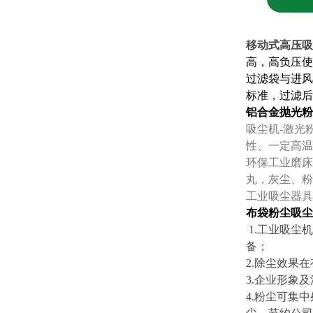
移动式高压吸
高，高负压使
过滤袋与进风
标准，过滤后
铝合金抛光粉
吸尘机-激光
性、一定高温
环保工业磨床
丸，灰尘、粉
工业吸尘器具
布袋粉尘吸尘
1.工业吸尘
备；
2.除尘效果
3.企业形象
4.粉尘可集