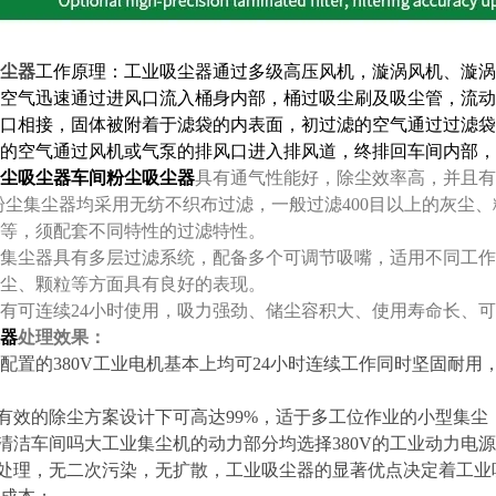
尘器
工作原理：工业吸尘器通过多级高压风机，漩涡风机、漩涡
空气迅速通过进风口流入桶身内部，桶过吸尘刷及吸尘管，流动
口相接，固体被附着于滤袋的内表面，初过滤的空气通过过滤袋
的空气通过风机或气泵的排风口进入排风道，终排回车间内部，
尘吸尘器
车间粉尘吸尘器
具有通气性能好，除尘效率高，并且有
粉尘集尘器均采用无纺不织布过滤，一般过滤400目以上的灰尘
等，须配套不同特性的过滤特性。
集尘器具有多层过滤系统，配备多个可调节吸嘴，适用不同工作
尘、颗粒等方面具有良好的表现。
有可连续24小时使用，吸力强劲、储尘容积大、使用寿命长、
器
处理效果：
机配置的380V工业电机基本上均可24小时连续工作同时坚固耐
在有效的除尘方案设计下可高达99%，适于多工位作业的小型集尘
及清洁车间吗大工业集尘机的动力部分均选择380V的工业动力电
中处理，无二次污染，无扩散，工业吸尘器的显著优点决定着工