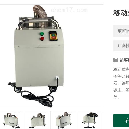
移动
更新时间
厂商
简要
移动式
子等比
石、铁
锯末、
等。