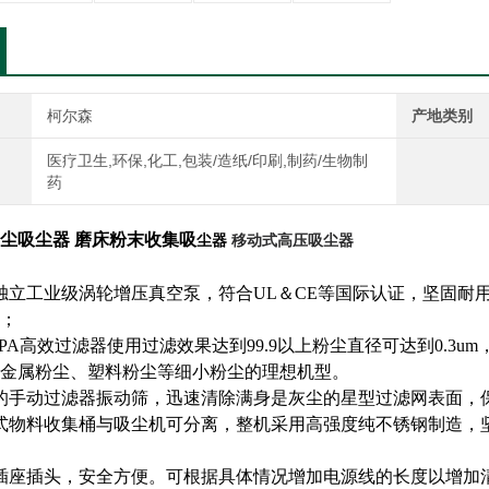
柯尔森
产地类别
医疗卫生,环保,化工,包装/造纸/印刷,制药/生物制
药
尘吸尘器
磨床粉末收集吸
尘器
移动式高压吸尘器
独立工业级涡轮增压真空泵，符合UL＆CE等国际认证，坚固耐
；
EPA高效过滤器使用过滤效果达到99.9以上粉尘直径可达到0.
金属粉尘、塑料粉尘等细小粉尘的理想机型。
的手动过滤器振动筛，迅速清除满身是灰尘的星型过滤网表面，
式物料收集桶与吸尘机可分离，整机采用高强度纯不锈钢制造，
插座插头，安全方便。可根据具体情况增加电源线的长度以增加