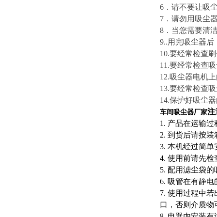
6．请不要让吸
7．请勿用吸尘
8．当您需要清
9..用完吸尘
10.要经常检
11.要经常检
12.吸尘器电
13.要经常检查
14.保护好吸尘
注
车间吸尘器厂家
1. 产品在运
2. 到货后请
3. 本机经过
4. 使用前请
5. 配用滤尘
6. 吸管在有
7. 使用过程
口，否则介质物
8. 电器内安