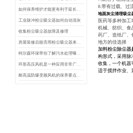
8.带有过载、
如何保养维护才能更有利于延长脉冲粉尘吸尘器的寿命呢
地面灰尘清理吸尘
工业脉冲粉尘吸尘器如何自动清灰
医药等多种加工
机械、纺织、食
收集粉尘吸尘器故障及修理
药厂、造纸厂、
地方的佳选择
房屋装修后能否用粉尘吸尘器来除尘
加料粉尘除尘器
柯尔森环保带你了解污水处理曝气高压鼓风机选型中风量计算方法
构形式，采用脉
收集，一个机器
环形高压风机是一种应用非常广泛的吹气或吸气两用的通用气源
适于搅拌作业、
耐高温防爆变频风机的保养要点简介