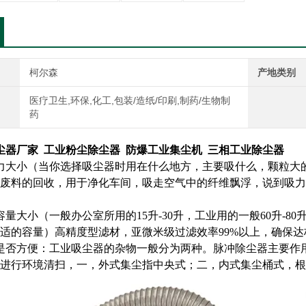
柯尔森
产地类别
医疗卫生,环保,化工,包装/造纸/印刷,制药/生物制
药
吸尘器厂家 工业粉尘除尘器 防爆工业集尘机 三相工业除尘器
力大小（当你选择吸尘器时用在什么地方，主要吸什么，颗粒大
废料的回收，用于净化车间，吸走空气中的纤维飘浮，说到吸力
容量大小（一般办公室所用的15升-30升，工业用的一般60升-
适的容量）高精度型滤材，亚微米级过滤效率99%以上，确保达
是否方便：工业吸尘器的杂物一般分为两种。脉冲除尘器主要作
进行环境清扫，一，外式集尘指中央式；二，内式集尘桶式，根