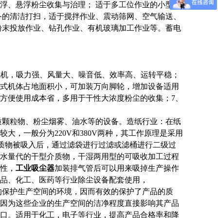
浮、悬浮粉尘收集与治理； 适于多工位作业的小型中
备的清洁打扫，适于搅拌作业、震动筛网、空气输送、
粉末投放作业、钻孔作业、有机玻璃加工作业等。蓄电
风机，吸力强、风量大、噪音低、效率高、运转平稳；
柜式机体占地面积小，可加装万向脚轮，增加设备适用
合方便使用成本省，多用于干性大浓度粉尘的收集；7、
质颗粒物、粉尘烟雾、油水等的设备。造纸行业：在纸
，一般分为220V和380V两种，其工作原理是采用
介质物被吸入后，通过滤袋进行过滤或滤桶进行二级过
水量代的干型介质物，干湿两用型的可吸收加工过程
性，
工业吸尘器
加装排气管后可以用来吸掉生产操作
品、化工、医药等行业除尘设备配套使用，
的保护生产空间的环境，因而有效的保护了产品的质
因为这些企业的生产空间的洁净程度直接影响其产品
口。适用于化工，电子等行业，提高产品合格率和降