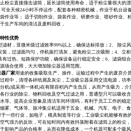
止粉尘直接撞击滤筒，延长滤筒使用寿命，适于粉尘量很大的漂
 可全天候24小时不停运作，配套各种精密机械，作业于机台设
袋作业等； 适于切削作业、袋装作业、研磨作业、喷砂作业、
于生产车间的清洁及废料回收，
特性优势
滤材，亚微米级过滤效率99%以上，确保达标排放；2、 除尘
安装，过滤面均匀，停机振打清灰，避免粉尘二次吸附；4、立
具有过热、短路保护功能，确保设备运行稳定安全；6、滤袋组
源场合使用，大大增加除尘器适用范围。
尘器厂家
用途的收集吸取生产、操作、运输过程中产生的废弃介
过程中，清理各碎纸屑及灰尘，工业吸尘器采用交流电源，功率较大
分机(或采用一体机)在有限容积内产生负压，从而产生吸力，
各行业的除尘、物料回收及空气过滤之用，普通型只可以吸收含
水等。提高企业形象及清洁车间环境吗，有利于员工工作的稳定
烟雾、气体等。脉冲集尘机适用于五金、机械、汽车、电子、食
对于一些行业，如电子，模具制造等行业，工业吸尘机能够有效
空气强力的反吹，可在短时间内有效抖落附着在滤筒上的粉尘，
于影响产品的合格率，从而在降低成本，一个机器可配多个吸风