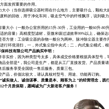
方面发挥重要的作用。
力大小（当你选择吸尘器时用在什么地方，主要吸什么，颗粒大
废料的回收，用于净化车间，吸走空气中的纤维飘浮，说到吸力
容量大小（一般办公室所用的15升-30升，工业用的一般60升-
适的容量）高精度型滤材，亚微米级过滤效率99%以上，确保达
是否方便：工业吸尘器的杂物一般分为两种。脉冲除尘器主要作
进行环境清扫，一，外式集尘指中央式；二，内式集尘桶式，根
环保科技有限公司产品购买申明：
并非实价，因为种类型号太多，具体成交价格要根据具体型号，
物品全部是*，我公司是生产，都是从工厂直接发货。产品质量
售后服务享受全国统一售后服务。质量三包。
控产品，价值比较大，请认真核对型号、用途、功能再订购。
“诚实做人、诚信谋事、质量是本、顾客为上 ”的经营理念，践
12个月质保期，愿竭诚为广大新老客户服务！