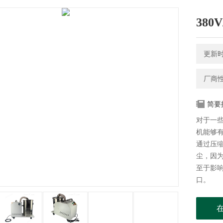
38
更新时间
厂商
简要
对于一些
机能够
通过压
尘，因
至于影
口。