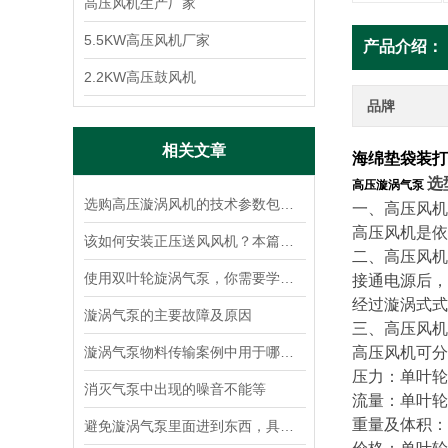
高压风机生产厂家
5.5KW高压风机厂家
产品介绍：
2.2KW高压鼓风机
品牌
相关文章
海绵垫袋装打
选
高压漩涡气泵
选购高压漩涡风机的技术参数包括以下几个方面
一、高压风机
高压风机是依
该如何安装正压送风风机？本篇为您解答
二、高压风机
使用双叶轮旋涡气泵，你需要学会自己更换叶轮
接通电源后，
经过漩涡式式
漩涡气泵的主要故障及原因
三、高压风机
漩涡气泵物料传输案例中用于哪些行业
高压风机可
压力：单叶轮
消灭气泵中出现的噪音不能等
流量：单叶轮
重量及体积：
避免漩涡气泵里面进到东西，具体怎么做