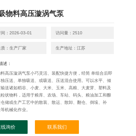
吸物料高压漩涡气泵
：2026-03-01
访问量：2510
性质：生产厂家
生产地址：江苏
描述：
物料高压漩涡气泵小巧灵活、装配快捷方便，经简 单组合后即
单独压送、单独吸送、或吸送、压送混合使用。可以水平、倾
直输送诸如稻谷、小麦、大米、玉米、高粮、大麦芽、塑料及
颗粒状物料，适用于粮库、农场、车站、码头、粮油加工和酿
在仓储或生产工艺中的散装、散运、散卸、翻仓、倒垛、补
仓等机械化作业。
在线询价
联系我们