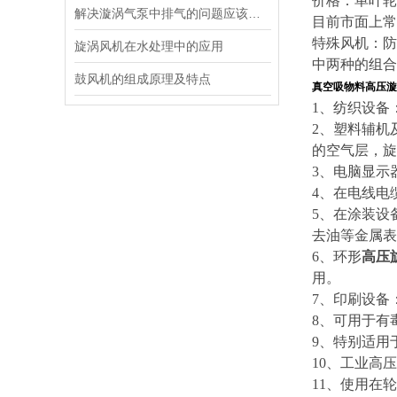
价格：单叶轮
解决漩涡气泵中排气的问题应该怎么做
目前市面上常
特殊风机：防
旋涡风机在水处理中的应用
中两种的组合
鼓风机的组成原理及特点
真空吸物料高压漩
1、纺织设备
2、塑料辅机
的空气层，旋
3、电脑显示
4、在电线电
5、在涂装设
去油等金属表
6、环形
高压
用。
7、印刷设备
8、可用于有
9、特别适用
10、工业高
11、使用在