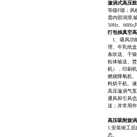
漩涡式高压鼓
等级F级；风
需内部润滑,
50Hz、60H
打包抽真空高
1、吸风功
理、牛乳纸盒
条吹送、干燥
粒体输送、焚
机），印刷机
燃烧降氧机、
料烘干机、液
高压漩涡气泵
通风和引风也
送；并常用作
高压
吸附旋涡
1.安装竣工
态。