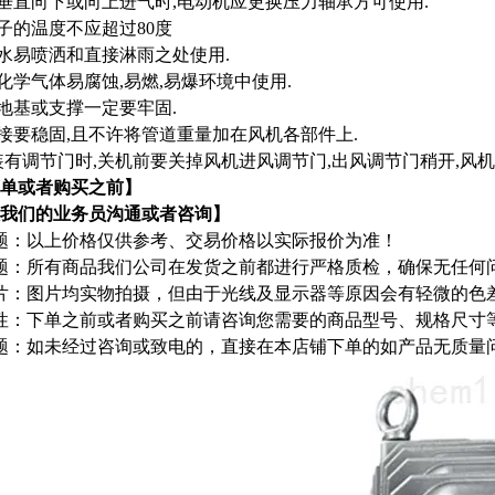
口垂直向下或向上进气时,电动机应更换压力轴承方可使用.
介子的温度不应超过80度
在水易喷洒和直接淋雨之处使用.
在化学气体易腐蚀,易燃,易爆环境中使用.
的地基或支撑一定要牢固.
连接要稳固,且不许将管道重量加在风机各部件上.
安装有调节门时,关机前要关掉风机进风调节门,出风调节门稍开,风
单或者购买之前】
我们的业务员沟通或者咨询】
题：以上价格仅供参考、交易价格以实际报价为准！
题：所有商品我们公司在发货之前都进行严格质检，确保无任何
片：图片均实物拍摄，但由于光线及显示器等原因会有轻微的色
性：下单之前或者购买之前请咨询您需要的商品型号、规格尺寸
题：如未经过咨询或致电的，直接在本店铺下单的如产品无质量