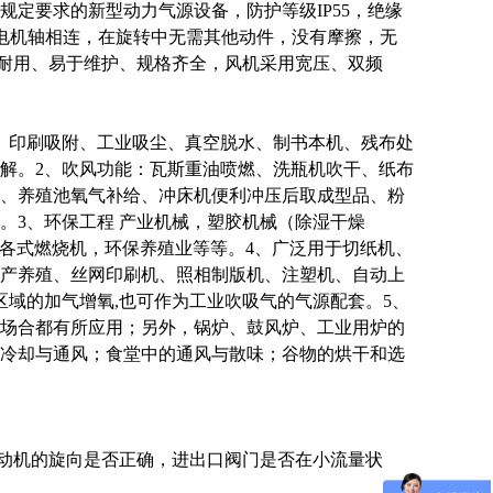
定要求的新型动力气源设备，防护等级IP55，绝缘
电机轴相连，在旋转中无需其他动件，没有摩擦，无
固耐用、易于维护、规格齐全，风机采用宽压、双频
、印刷吸附、工业吸尘、真空脱水、制书本机、残布处
解。2、吹风功能：瓦斯重油喷燃、洗瓶机吹干、纸布
、养殖池氧气补给、冲床机便利冲压后取成型品、粉
。3、环保工程 产业机械，塑胶机械（除湿干燥
，各式燃烧机，环保养殖业等等。4、广泛用于切纸机、
产养殖、丝网印刷机、照相制版机、注塑机、自动上
区域的加气增氧,也可作为工业吹吸气的气源配套。5、
场合都有所应用；另外，锅炉、鼓风炉、工业用炉的
冷却与通风；食堂中的通风与散味；谷物的烘干和选
电动机的旋向是否正确，进出口阀门是否在小流量状