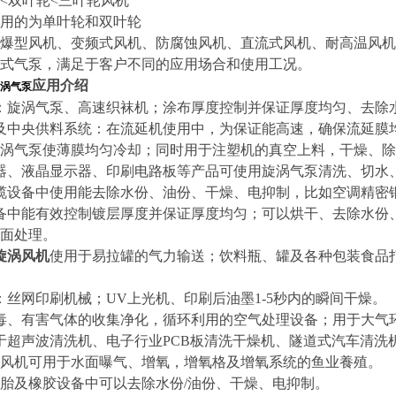
<双叶轮<三叶轮风机
用的为单叶轮和双叶轮
爆型风机、变频式风机、防腐蚀风机、直流式风机、耐高温风机
式气泵，满足于客户不同的应用场合和使用工况。
应用介绍
涡气泵
：旋涡气泵、高速织袜机；涂布厚度控制并保证厚度均匀、去除
及中央供料系统：在流延机使用中，为保证能高速，确保流延膜
涡气泵使薄膜均匀冷却；同时用于注塑机的真空上料，干燥、除
器、液晶显示器、印刷电路板等产品可使用旋涡气泵清洗、切水
缆设备中使用能去除水份、油份、干燥、电抑制，比如空调精密
备中能有效控制镀层厚度并保证厚度均匀；可以烘干、去除水份
面处理。
旋涡风机
使用于易拉罐的气力输送；饮料瓶、罐及各种包装食品
：丝网印刷机械；UV上光机、印刷后油墨1-5秒内的瞬间干燥。
毒、有害气体的收集净化，循环利用的空气处理设备；用于大气
于超声波清洗机、电子行业PCB板清洗干燥机、隧道式汽车清
压风机可用于水面曝气、增氧，增氧格及增氧系统的鱼业養殖。
轮胎及橡胶设备中可以去除水份/油份、干燥、电抑制。