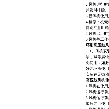
2.风机运行
并及时排除
3.新风机使
4.检修：机
特别注意叶
5.风机出厂
6.风机每工
环形高压鼓风
1、风机安装
酸，碱等腐蚀
免使用，如必
好之场所使用
安装在无振动
高压鼓风机
1.风机在使
2.风机运行
3.风机运行
常后才可使用