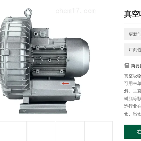
真空
更新时间
厂商
简要
真空吸
可用来
斜、垂
树脂等
造行业
仓、出