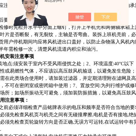
助您的吗？
时应注意风机和电机内部有无异常声响，漏油，异常的振动或轴
。
用后要更换轴承油脂。
壳检修时先松开水平中分面上螺钉，打开上半机壳和两侧轴承箱
轮叶片是否断裂，有无裂纹，主轴是否弯曲。装拆上班机壳前，
时货用户停机期间均应将风机进出口盖好，以防止杂物落入风机
作半年需检修一次，清楚风机流道内积尘和油污。
机安装注意事项
地点:须安装于室内不受风雨侵扰之处；2、环境温度:40°C以下；
性或易燃性气体，不应该以高压鼓风机输送，以避免发生危险；
需在此类场合使用时，请加装过滤器，并定期清理附在滤网及高
，不可在密闭室或密闭箱中使用；7、置放空间:为列行维护或修
场所；如场所振动无可避免，须加装防振措施，以避免高压鼓风
使用注意事项：
用之前必须详细检查产品铭牌表示的电压和频率是否符合当地的要
前,必须先检查风机页与机壳之间有无碰撞摩擦,电机是否有接地,绝
前,必须先检查页轮旋转方向是否正确,无误方可运转,在试运转中有
.