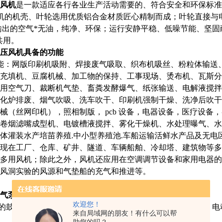
风机
是一款适应各行各业生产活动需要的、符合安全和环保标准规
机的机壳、叶轮选用优质铝合金材质匠心精制而成；叶轮直接与
输出的空气*无油，纯净、环保；运行安静平稳、低噪节能、坚
z共用。
压风机
具备的功能
能：网版印刷机吸附、焊接废气吸取、织布机吸丝、粉粒体输送
充填机、豆腐机械、加工物的保持、工事现场、烫布机、瓦斯分
用空气刀、裁断机气垫、畜粪发酵爆气、纸张输送、电解液搅拌
化炉排废、烟气吹吸、洗车吹干、印刷机强制干燥、洗净后吹干
械（丝网印机），照相制版， pcb 设备，电器设备，医疗设备
卷烟滤嘴成型机、电镀槽液搅拌、雾化干燥机、水处理曝气、水
体灌装水产培苗养殖.中小型养殖池.车船运输活鲜水产品及无电
现在工厂、仓库、矿井、隧道、车辆船舶、冷却塔、建筑物等多
多用风机；除此之外，风机还应用在空调调节设备和家用电器的
风洞实验的风源和气垫船的充气和推进等。
气泵
操作及维护：
欢迎您！
后的鼓风机在启动前应行手动转动，检查有无异常碰撞与摩擦，
来自局域网的朋友！有什么可以帮