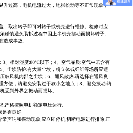
承温升过高，电机电流过大，地脚松动等不正常现象，
上盖，取出转子即可对转子或机壳进行维修。检修时应
必须谨慎避免装拆过程中因上半机壳摆动而损坏转子。
内腔造成事故。
3、相对湿度:80°C以下；4、空气品质:空气中若含有
5、尘埃防护:有大量尘埃，粉立体或纤维等场所应避
压鼓风机内部之尘埃；6、通风散热:请选择在通风良
理方便，请避免安装过于狭小之地点；8、避免振动:请
机受到外界之振动而损坏。
求,严格按照电机额定电压运行.
缘是否良好.
异常声响和振动现象,应立即停机,切断电源进行排除,正