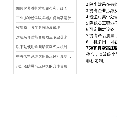
2.除尘效果在有
如何保养维护才能更有利于延长脉冲粉尘吸尘器的寿命呢
3.提高企业形
4.粉尘可集中
工业脉冲粉尘吸尘器如何自动清灰
5.降低员工职
收集粉尘吸尘器故障及修理
6.可定期对设
7.提高产品质
房屋装修后能否用粉尘吸尘器来除尘
8.一机多用，
以下是使用鱼塘增氧曝气风机时需要注意的事项
750瓦真空高压
作台，直流吸尘
中央供料系统选用高压风机真空泵输送方法
非标定制。
想知道防爆高压风机的具体使用方法吗？