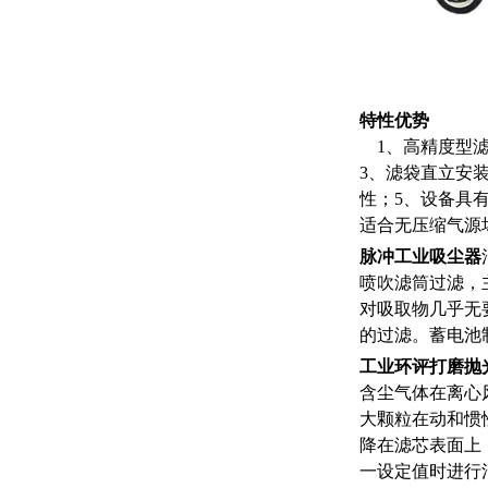
特性优势
1、高精度型滤
3、滤袋直立安
性；5、设备具
适合无压缩气源
脉冲工业吸尘器
喷吹滤筒过滤，
对吸取物几乎无
的过滤。蓄电池
工业环评打磨抛
含尘气体在离心
大颗粒在动和惯
降在滤芯表面上
一设定值时进行